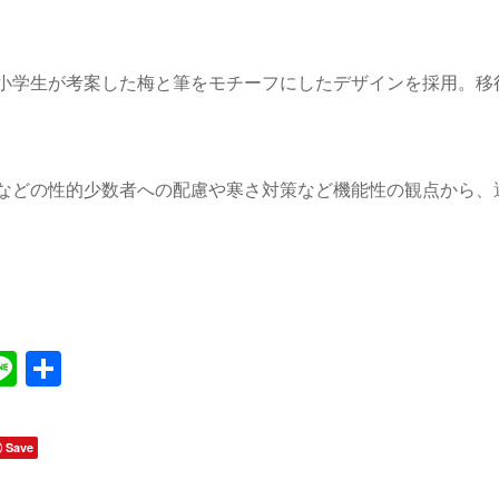
小学生が考案した梅と筆をモチーフにしたデザインを採用。移
。
などの性的少数者への配慮や寒さ対策など機能性の観点から、
Line
共
有
Save