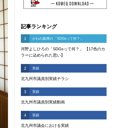
記事ランキング
1
かわの義博の 「SDGsって何？」
河野よしひろの「SDGsって何？」 【17色のカ
ラーに込められた思い】
2
実績
北九州市議員別実績チラシ
3
実績
北九州市議員別実績動画
4
実績
北九州市議会における実績