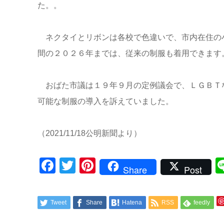
た。。
ネクタイとリボンは各校で色違いで、市内在住の
間の２０２６年までは、従来の制服も着用できます
おばた市議は１９年９月の定例議会で、ＬＧＢＴ
可能な制服の導入を訴えていました。
（2021/11/18公明新聞より）
Facebook
Twitter
Pinterest
Share
Post
Tweet
Share
Hatena
RSS
feedly