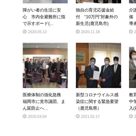
障がい者の生活に安
独自の育児応援金給
介
心 市内全避難所に指
付 “10万円”対象外の
催
で示すボード(...
新生児(鹿児島市)
導者
2020.05.13
2020.11.18
医療体制の強化急務
新型コロナウイルス感
教
福岡市に党市議団、ま
染症に関する緊急要望
中
ん延防止へ...
（鹿児島県）
入(
2020.03.04
2021.02.17