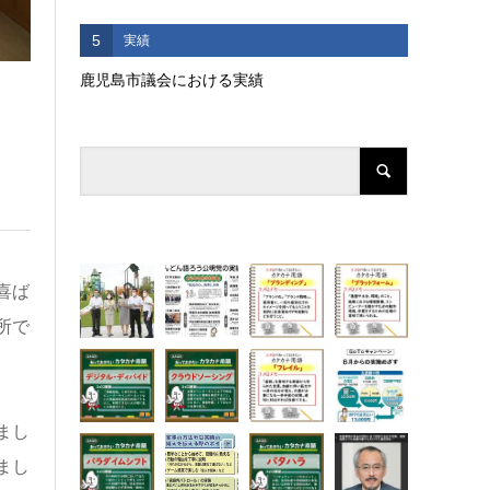
5
実績
鹿児島市議会における実績
喜ば
所で
まし
まし