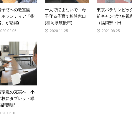
護予防への教室開
一人で悩まないで 母
東京パラリンピッ
 ボランティア「指
子守る子育て相談窓口
前キャンプ地を視
」が活躍(...
(福岡県筑後市)
（福岡県・田...
2020.02.05
2020.11.25
2021.08.25
育環境の充実へ 小
学校にタブレット導
福岡県那...
2020.06.10