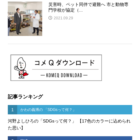
災害時、ペット同伴で避難へ 市と動物専
門学校が協定（...
2021.09.29
記事ランキング
1
かわの義博の 「SDGsって何？」
河野よしひろの「SDGsって何？」 【17色のカラーに込められ
た思い】