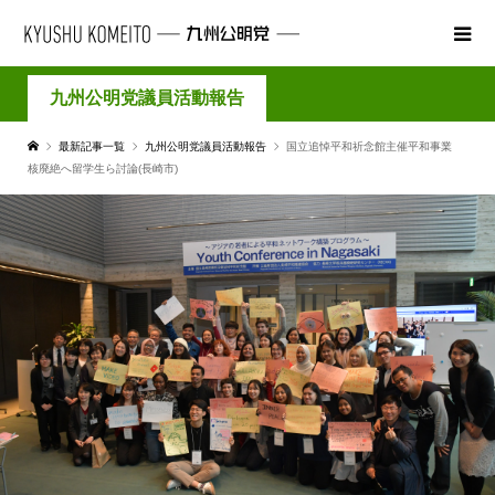
九州公明党議員活動報告
最新記事一覧
九州公明党議員活動報告
国立追悼平和祈念館主催平和事業
核廃絶へ留学生ら討論(長崎市)