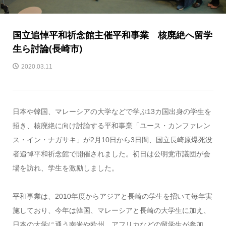
国立追悼平和祈念館主催平和事業 核廃絶へ留学
生ら討論(長崎市)
2020.03.11
日本や韓国、マレーシアの大学などで学ぶ13カ国出身の学生を
招き、核廃絶に向け討論する平和事業「ユース・カンファレン
ス・イン・ナガサキ」が2月10日から3日間、国立長崎原爆死没
者追悼平和祈念館で開催されました。初日は公明党市議団が会
場を訪れ、学生を激励しました。
平和事業は、2010年度からアジアと長崎の学生を招いて毎年実
施しており、今年は韓国、マレーシアと長崎の大学生に加え、
日本の大学に通う南米や欧州、アフリカなどの留学生が参加