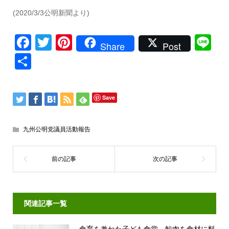
(2020/3/3公明新聞より)
Facebook
Twitter
Pinterest
Li
Share
Post
共
有
Save
九州公明党議員活動報告
関連記事一覧
食育を兼ねた子ども食堂 鯨肉を食材に料