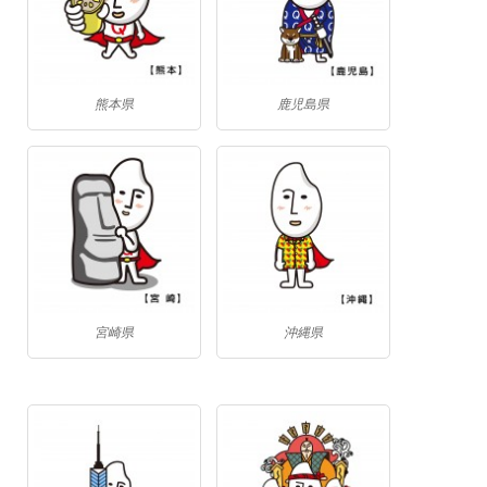
熊本県
鹿児島県
宮崎県
沖縄県