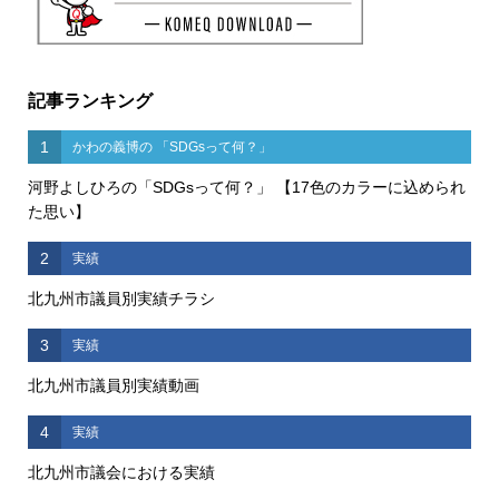
記事ランキング
1
かわの義博の 「SDGsって何？」
河野よしひろの「SDGsって何？」 【17色のカラーに込められ
た思い】
2
実績
北九州市議員別実績チラシ
3
実績
北九州市議員別実績動画
4
実績
北九州市議会における実績