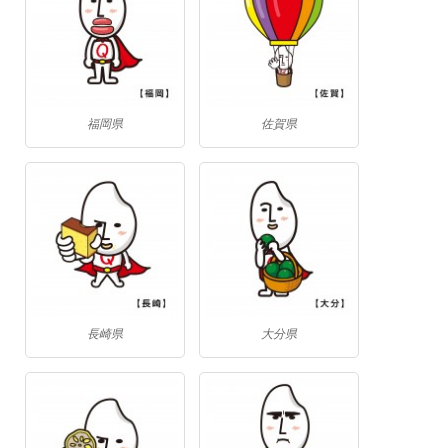
福岡県
佐賀県
長崎県
大分県