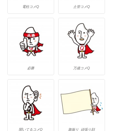
電柱コメQ
土管コメQ
必勝
万歳コメQ
聞いてるコメQ
旗振り_頑張り顔