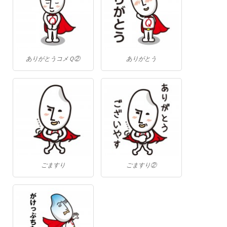
ありがとうコメＱ②
ありがとう
ごますり
ごますり②