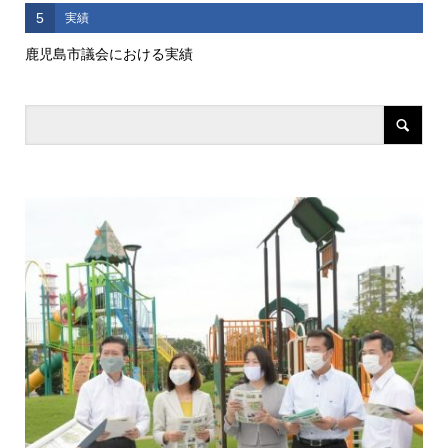
5
実績
鹿児島市議会における実績