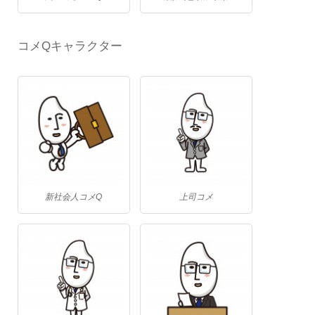
コメQキャラクター
新社会人コメQ
上司コメ