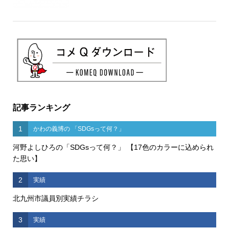
記事ランキング
1
かわの義博の 「SDGsって何？」
河野よしひろの「SDGsって何？」 【17色のカラーに込められ
た思い】
2
実績
北九州市議員別実績チラシ
3
実績