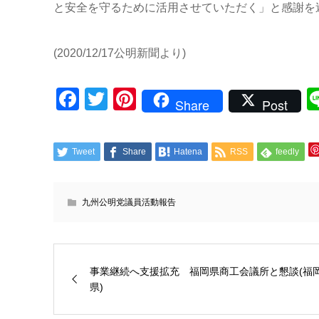
と安全を守るために活用させていただく」と感謝を
(2020/12/17公明新聞より)
Facebook
Twitter
Pinterest
Share
Post
Tweet
Share
Hatena
RSS
feedly
九州公明党議員活動報告
事業継続へ支援拡充 福岡県商工会議所と懇談(福
県)