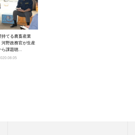
望持てる農畜産業
 河野政務官が生産
ら課題聴...
2020.08.05