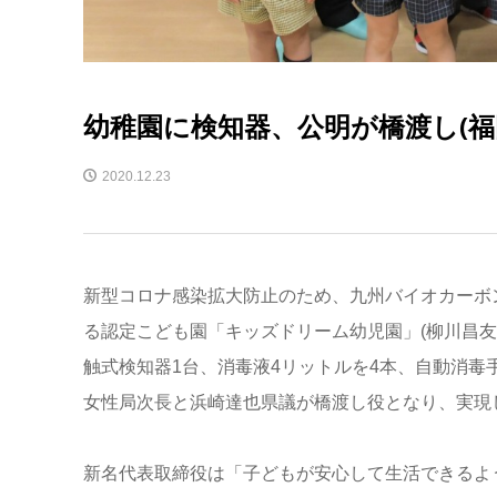
幼稚園に検知器、公明が橋渡し(福
2020.12.23
新型コロナ感染拡大防止のため、九州バイオカーボ
る認定こども園「キッズドリーム幼児園」(柳川昌
触式検知器1台、消毒液4リットルを4本、自動消毒
女性局次長と浜崎達也県議が橋渡し役となり、実現
新名代表取締役は「子どもが安心して生活できるよ