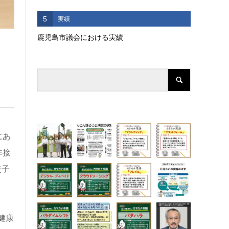
5
実績
鹿児島市議会における実績
にあ
非接
美子
健康