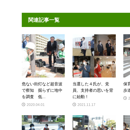
関連記事一覧
危ない街灯など超音波
当選した４氏が、党
保
で察知 掘らずに地中
員、支持者の思いを背
歩
を調査 低...
に始動！
2020.04.01
2021.11.17