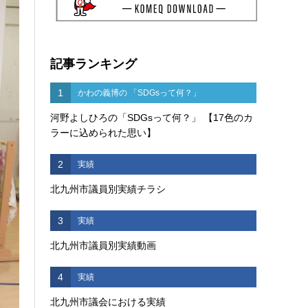
記事ランキング
1
かわの義博の 「SDGsって何？」
河野よしひろの「SDGsって何？」 【17色のカ
ラーに込められた思い】
2
実績
北九州市議員別実績チラシ
3
実績
北九州市議員別実績動画
4
実績
北九州市議会における実績