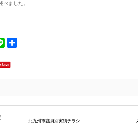
述べました。
Line
共
有
Save
岡
北九州市議員別実績チラシ