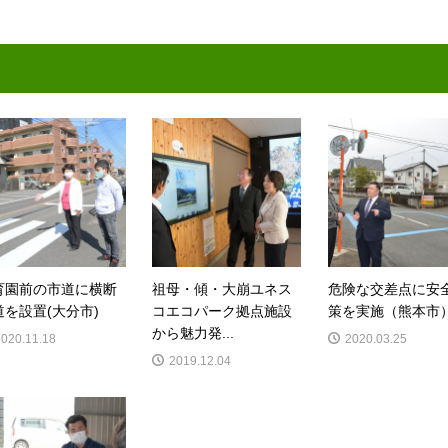
育園前の市道に横断
祖母・傾・大崩ユネス
危険な交差点に安
道を設置(大分市)
コエコパーク拠点施設
策を実施（熊本市
から魅力発...
2020.11.18
2020.03.25
2019.12.04