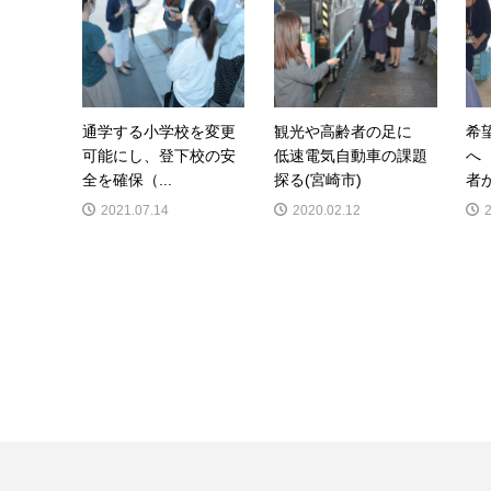
通学する小学校を変更
観光や高齢者の足に
希
可能にし、登下校の安
低速電気自動車の課題
へ
全を確保（...
探る(宮崎市)
者か
2021.07.14
2020.02.12