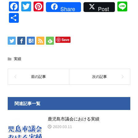
Facebook
Twitter
Pinterest
Li
Share
Post
共
有
Save
実績
関連記事一覧
鹿児島市議会における実績
2020.03.11