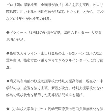
ピロリ菌の感染検査（全額県が負担）導入を訴え実現。ピロリ
菌除菌に用いる薬の適用年齢が15歳以上であることから、高校
などの1年生が同検査の対象。
◆ドクターヘリ2機目の配備を実現。県内のドクターヘリ空白
地域が解消。
◆指宿スカイライン・山田料金所の上下各2レーンにETCの設
置を実現。指宿方面へ乗り降りできるフルインター化に向け前
進。
◆鹿児島市南部の桜丘養護学校に特別支援高等部（現在小・中
学部のみ）設置を強く主張、新設が決定。特別支援学校のない
離島で高校校舎を活用した高等部訪問教室も開始。
◆（小学校入学前までの）乳幼児医療費の窓口負担無料化を強