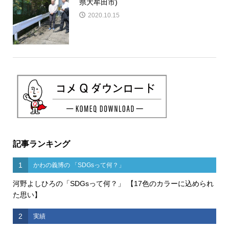
県大牟田市)
2020.10.15
記事ランキング
1
かわの義博の 「SDGsって何？」
河野よしひろの「SDGsって何？」 【17色のカラーに込められ
た思い】
2
実績