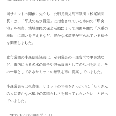
同サミットの開催に先立ち、公明党鹿児島市議団（松尾誠団
長）は、「平成の名水百選」に指定されている市内の「甲突
池」を視察。地域住民の保全活動によって周囲を囲む「八重の
棚田」に潤いを与えるなど、豊かな水環境が守られている様子
を調査しました。
党市議団の小森信隆議員は、定例議会の一般質問で甲突池な
ど、市内にある名水の保全や観光資源としての活用を訴え、そ
の一環として名水サミットの招致を市に提案していました。
小森議員らは視察後、サミットの開催をきっかけに「たくさん
の人に豊かな水環境の素晴らしさを知ってもらいたい」と述べ
ていました。
（2019/10/30公明新聞より）