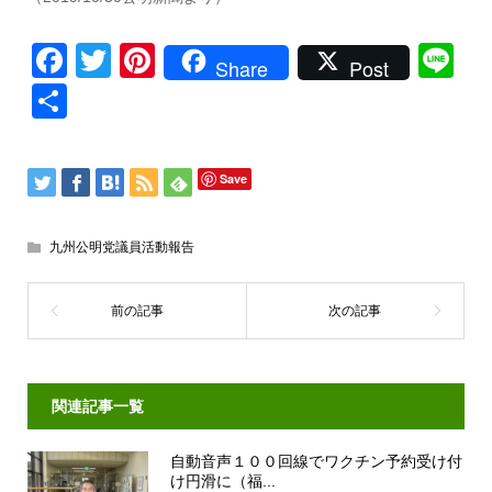
Facebook
Twitter
Pinterest
Li
Share
Post
共
有
Save
九州公明党議員活動報告
関連記事一覧
自動音声１００回線でワクチン予約受け付
け円滑に（福...