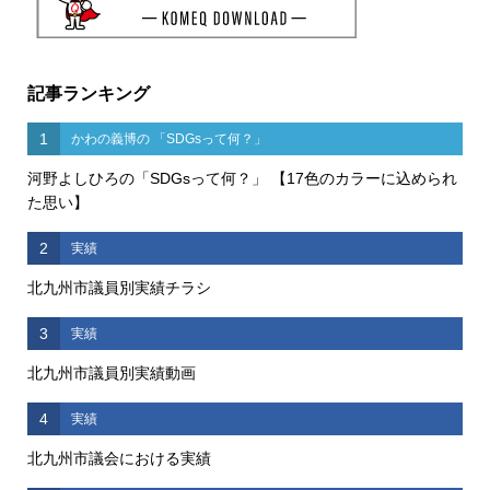
記事ランキング
1
かわの義博の 「SDGsって何？」
河野よしひろの「SDGsって何？」 【17色のカラーに込められ
た思い】
2
実績
北九州市議員別実績チラシ
3
実績
北九州市議員別実績動画
4
実績
北九州市議会における実績