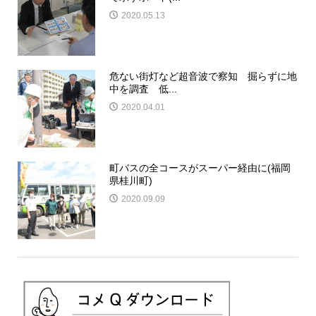
2020.05.13
危ない街灯など超音波で察知 掘らずに地
中を調査 低...
2020.04.01
町バスの全コースがスーパー経由に(福岡
県桂川町)
2020.09.09