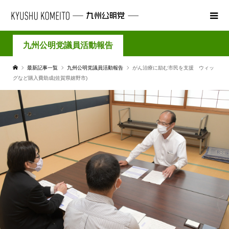
九州公明党議員活動報告
最新記事一覧
九州公明党議員活動報告
がん治療に励む市民を支援 ウィッ
グなど購入費助成(佐賀県嬉野市)