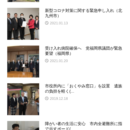
新型コロナ対策に関する緊急申し入れ（北
九州市）
2021.01.13
受け入れ病院確保へ 党福岡県議団が緊急
要望（福岡県）
2021.01.20
市役所内に「おくやみ窓口」を設置 遺族
の負担を軽く(...
2019.12.18
障がい者の生活に安心 市内全避難所に指
で示すボード(...