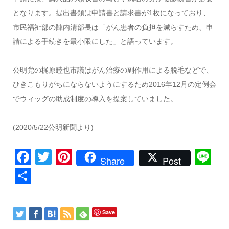
となります。提出書類は申請書と請求書が1枚になっており、
市民福祉部の陣内清部長は「がん患者の負担を減らすため、申
請による手続きを最小限にした」と語っています。
公明党の梶原睦也市議はがん治療の副作用による脱毛などで、
ひきこもりがちにならないようにするため2016年12月の定例会
でウィッグの助成制度の導入を提案していました。
(2020/5/22公明新聞より)
Facebook
Twitter
Pinterest
Li
Share
Post
共
有
Save