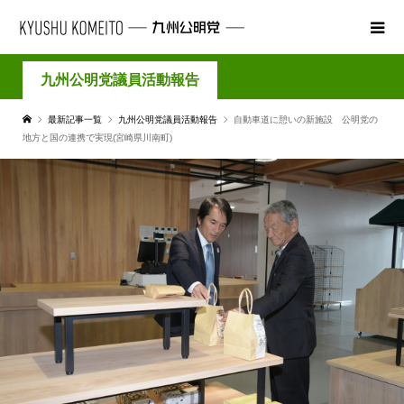
九州公明党議員活動報告
最新記事一覧
九州公明党議員活動報告
自動車道に憩いの新施設 公明党の
地方と国の連携で実現(宮崎県川南町)