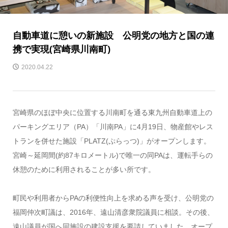
自動車道に憩いの新施設 公明党の地方と国の連
携で実現(宮崎県川南町)
2020.04.22
宮崎県のほぼ中央に位置する川南町を通る東九州自動車道上の
パーキングエリア（PA）「川南PA」に4月19日、物産館やレス
トランを併せた施設「PLATZ(ぷらっつ)」がオープンします。
宮崎～延岡間(約87キロメートル)で唯一の同PAは、運転手らの
休憩のために利用されることが多い所です。
町民や利用者からPAの利便性向上を求める声を受け、公明党の
福岡仲次町議は、2016年、遠山清彦衆院議員に相談。その後、
遠山議員が国へ同施設の建設支援を要請していました。オープ