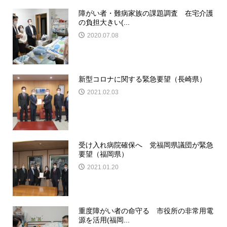
障がい者・難病家族の課題調査 在宅介護
の負担大きい(...
2020.07.08
新型コロナに関する緊急要望（長崎県）
2021.02.03
受け入れ病院確保へ 党福岡県議団が緊急
要望（福岡県）
2021.01.20
重度障がい者の命守る 市役所の非常用電
源を活用(福岡...