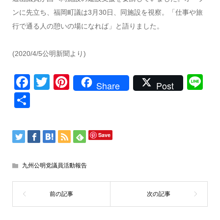
ンに先立ち、福岡町議は3月30日、同施設を視察。「仕事や旅
行で通る人の憩いの場になれば」と語りました。
(2020/4/5公明新聞より)
Facebook
Twitter
Pinterest
Li
Share
Post
共
有
Save
九州公明党議員活動報告