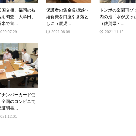
羽国交相、福岡の被
保護者の集金負担減へ
トンボの楽園再び 
地を調査 大牟田、
給食費を口座引き落と
内の池「水が戻っ
米で首...
しに（鹿児...
（佐賀県・...
2020.07.29
2021.06.09
2021.11.12
イナンバーカード使
、全国のコンビニで
証明書...
2021.12.01