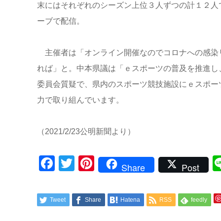
末にはそれぞれのシーズン上位３人ずつの計１２人
ーブで配信。
主催者は「オンライン開催なのでコロナへの感染
れば」と。中本県議は「ｅスポーツの普及を推進し
委員会質疑で、県内のスポーツ競技施設にｅスポー
力で取り組んでいます。
（2021/2/23公明新聞より）
Facebook
Twitter
Pinterest
Share
Post
Tweet
Share
Hatena
RSS
feedly