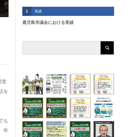
5
実績
鹿児島市議会における実績
明党
話を
でも
、年