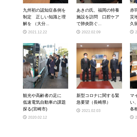
九州初の認知症条例を
あきの氏、福岡の特養
赤
制定 正しい知識と理
施設を訪問 口腔ケア
災
解を （大分...
で肺炎防ぐ...
久留
2021.12.22
2022.02.09
観光や高齢者の足に
新型コロナに関する緊
マ
低速電気自動車の課題
急要望（長崎県）
い
探る(宮崎市)
各種
2021.02.03
2020.02.12