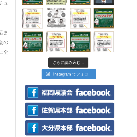
チュ
広ま
会の
に全
さらに読み込む...
Instagram でフォロー