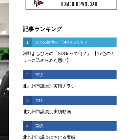
記事ランキング
1
かわの義博の 「SDGsって何？」
河野よしひろの「SDGsって何？」 【17色のカ
ラーに込められた思い】
2
実績
北九州市議員別実績チラシ
3
実績
北九州市議員別実績動画
4
実績
北九州市議会における実績