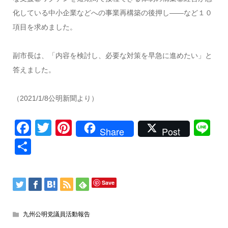
化している中小企業などへの事業再構築の後押し――など１０
項目を求めました。
副市長は、「内容を検討し、必要な対策を早急に進めたい」と
答えました。
（2021/1/8公明新聞より）
Facebook
Twitter
Pinterest
Li
Share
Post
共
有
Save
九州公明党議員活動報告