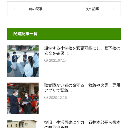
関連記事一覧
通学する小学校を変更可能にし、登下校の
安全を確保（...
2021.07.14
聴覚障がい者の命守る 救急や火災、専用
アプリで緊急...
2020.12.16
復旧、生活再建に全力 石井本部長ら熊本
の被災地を視...