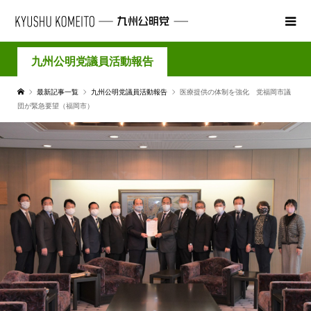
九州公明党議員活動報告
最新記事一覧
九州公明党議員活動報告
医療提供の体制を強化 党福岡市議
団が緊急要望（福岡市）