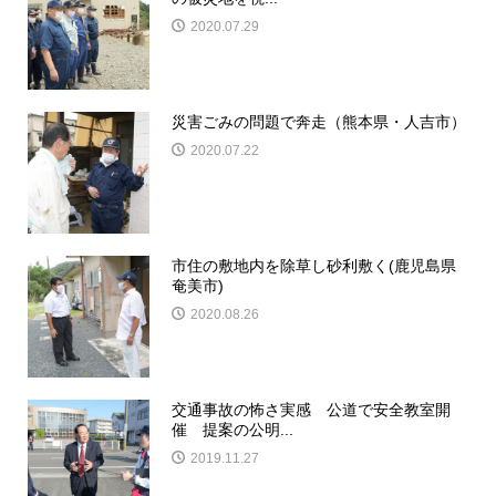
2020.07.29
災害ごみの問題で奔走（熊本県・人吉市）
2020.07.22
市住の敷地内を除草し砂利敷く(鹿児島県
奄美市)
2020.08.26
交通事故の怖さ実感 公道で安全教室開
催 提案の公明...
2019.11.27