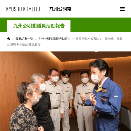
九州公明党議員活動報告
最新記事一覧
九州公明党議員活動報告
事前行動が被害防ぐ 浜地氏、離島
の避難者を激励(鹿児島市)