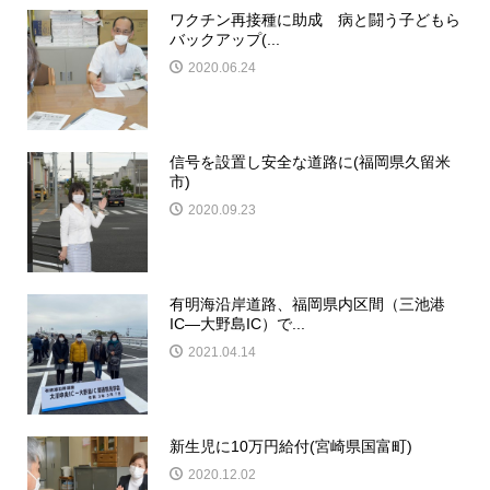
ワクチン再接種に助成 病と闘う子どもら
バックアップ(...
2020.06.24
信号を設置し安全な道路に(福岡県久留米
市)
2020.09.23
有明海沿岸道路、福岡県内区間（三池港
IC―大野島IC）で...
2021.04.14
新生児に10万円給付(宮崎県国富町)
2020.12.02