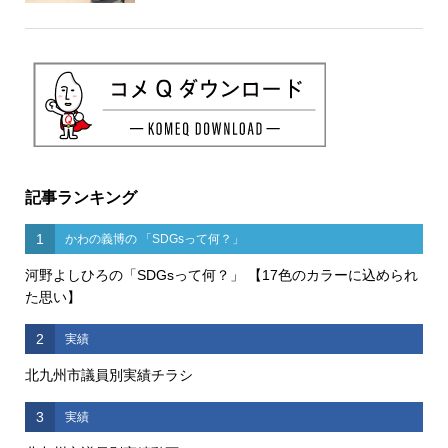
記事ランキング
1
かわの義博の 「SDGsって何？」
河野よしひろの「SDGsって何？」 【17色のカラーに込められ
た思い】
2
実績
北九州市議員別実績チラシ
3
実績