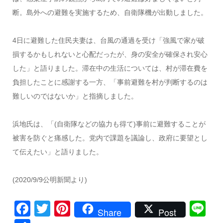
断。島外への避難を実施するため、自衛隊機が出動しました。
4日に避難した住民夫妻は、台風の通過を受け「強風で家が破
損するかもしれないと心配だったが、身の安全が確保され安心
した」と語りました。滞在中の生活については、村が滞在費を
負担したことに感謝する一方、「事前避難を村が判断するのは
難しいのではないか」と指摘しました。
浜地氏は、「(自衛隊などの協力も得て)事前に避難することが
被害を防ぐと痛感した。党内で課題を議論し、政府に要望とし
て伝えたい」と語りました。
(2020/9/9公明新聞より)
Facebook
Twitter
Pinterest
Li
Share
Post