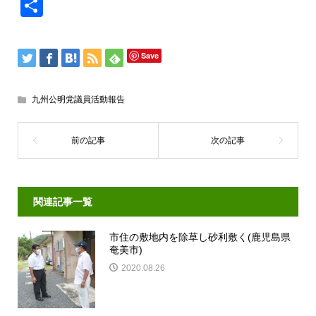
共
有
Save
九州公明党議員活動報告
関連記事一覧
市住の敷地内を除草し砂利敷く(鹿児島県
奄美市)
2020.08.26