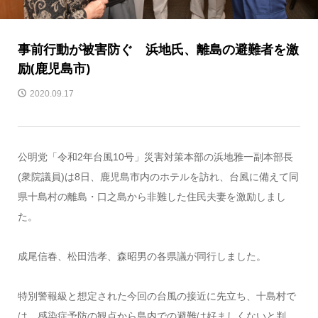
事前行動が被害防ぐ 浜地氏、離島の避難者を激
励(鹿児島市)
2020.09.17
公明党「令和2年台風10号」災害対策本部の浜地雅一副本部長
(衆院議員)は8日、鹿児島市内のホテルを訪れ、台風に備えて同
県十島村の離島・口之島から非難した住民夫妻を激励しまし
た。
成尾信春、松田浩孝、森昭男の各県議が同行しました。
特別警報級と想定された今回の台風の接近に先立ち、十島村で
は、感染症予防の観点から島内での避難は好ましくないと判