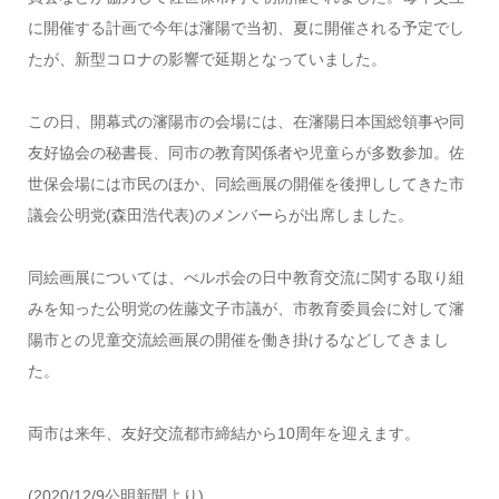
に開催する計画で今年は瀋陽で当初、夏に開催される予定でし
たが、新型コロナの影響で延期となっていました。
この日、開幕式の瀋陽市の会場には、在瀋陽日本国総領事や同
友好協会の秘書長、同市の教育関係者や児童らが多数参加。佐
世保会場には市民のほか、同絵画展の開催を後押ししてきた市
議会公明党(森田浩代表)のメンバーらが出席しました。
同絵画展については、べルポ会の日中教育交流に関する取り組
みを知った公明党の佐藤文子市議が、市教育委員会に対して瀋
陽市との児童交流絵画展の開催を働き掛けるなどしてきまし
た。
両市は来年、友好交流都市締結から10周年を迎えます。
(2020/12/9公明新聞より)