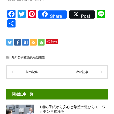
Facebook
Twitter
Pinterest
Li
Share
Post
共
有
Save
九州公明党議員活動報告
関連記事一覧
1通の手紙から安心と希望の道ひらく ワ
クチン再接種を...