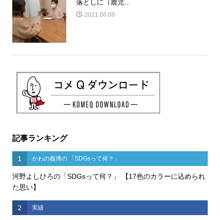
落としに（鹿児...
2021.06.09
記事ランキング
1
かわの義博の 「SDGsって何？」
河野よしひろの「SDGsって何？」 【17色のカラーに込められ
た思い】
2
実績