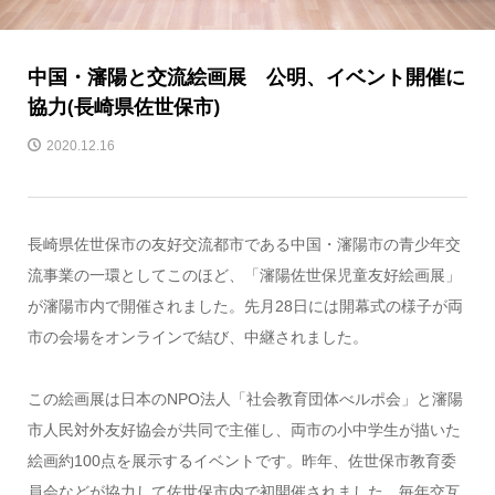
中国・瀋陽と交流絵画展 公明、イベント開催に
協力(長崎県佐世保市)
2020.12.16
長崎県佐世保市の友好交流都市である中国・瀋陽市の青少年交
流事業の一環としてこのほど、「瀋陽佐世保児童友好絵画展」
が瀋陽市内で開催されました。先月28日には開幕式の様子が両
市の会場をオンラインで結び、中継されました。
この絵画展は日本のNPO法人「社会教育団体べルポ会」と瀋陽
市人民対外友好協会が共同で主催し、両市の小中学生が描いた
絵画約100点を展示するイベントです。昨年、佐世保市教育委
員会などが協力して佐世保市内で初開催されました。毎年交互