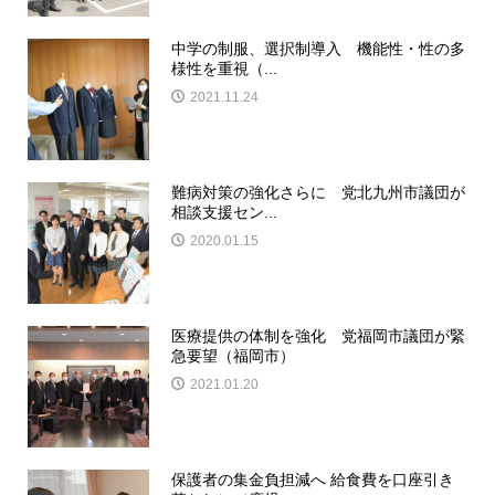
中学の制服、選択制導入 機能性・性の多
様性を重視（...
2021.11.24
難病対策の強化さらに 党北九州市議団が
相談支援セン...
2020.01.15
医療提供の体制を強化 党福岡市議団が緊
急要望（福岡市）
2021.01.20
保護者の集金負担減へ 給食費を口座引き