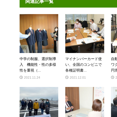
関連記事一覧
中学の制服、選択制導
マイナンバーカード使
自
入 機能性・性の多様
い、全国のコンビニで
ワ
性を重視（...
各種証明書...
円滑
2021.11.24
2021.12.01