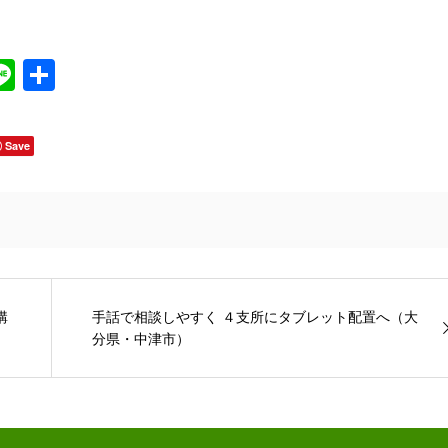
Line
共
有
Save
購
手話で相談しやすく ４支所にタブレット配置へ（大
分県・中津市）