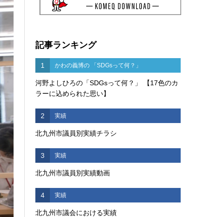
記事ランキング
1
かわの義博の 「SDGsって何？」
河野よしひろの「SDGsって何？」 【17色のカ
ラーに込められた思い】
2
実績
北九州市議員別実績チラシ
3
実績
北九州市議員別実績動画
4
実績
北九州市議会における実績