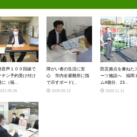
動音声１００回線で
障がい者の生活に安
防災拠点を兼ねた
クチン予約受け付け
心 市内全避難所に指
ーツ施設へ 福岡
に（福...
で示すボード(...
ム4個分、23...
2021.05.26
2020.05.13
2020.11.11