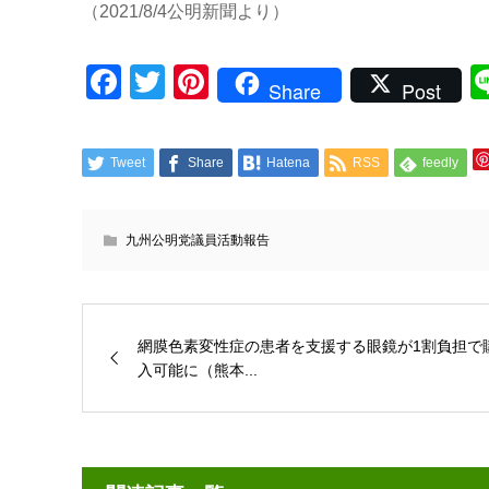
（2021/8/4公明新聞より）
Facebook
Twitter
Pinterest
Share
Post
Tweet
Share
Hatena
RSS
feedly
九州公明党議員活動報告
網膜色素変性症の患者を支援する眼鏡が1割負担で
入可能に（熊本...