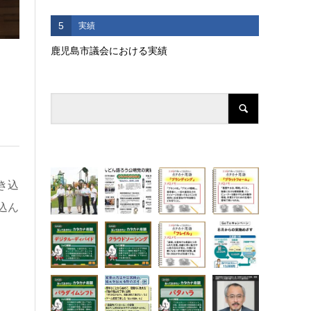
5
実績
鹿児島市議会における実績
き込
込ん