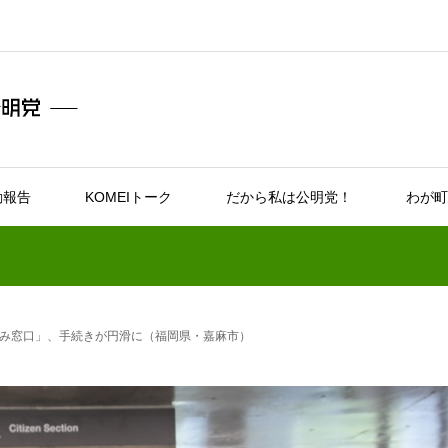
動報告
KOMEIトーク
だから私は公明党！
わが町
み窓口」、手続きが円滑に（福岡県・嘉麻市）