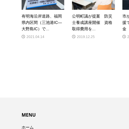
有明海沿岸道路、福岡
公明町議が提案 防災
市
県内区間（三池港IC―
士養成講座開催 資格
援
大野島IC）で...
取得費用を...
金 
2021.04.14
2019.12.25
MENU
ホーム