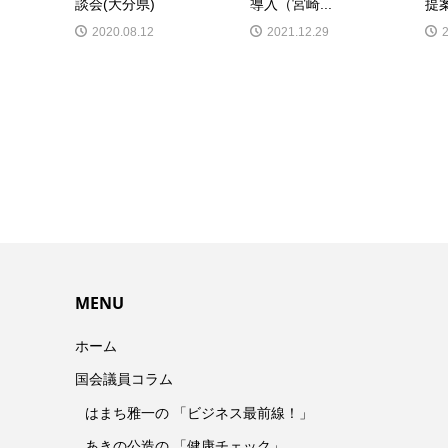
談会(大分県)
導入（宮崎...
提案
2020.08.12
2021.12.29
MENU
ホーム
国会議員コラム
はまち雅一の 「ビジネス最前線！」
あきの公造の 「健康チェック」