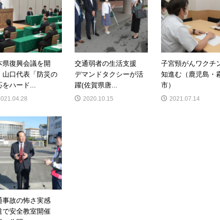
本県復興会議を開
交通弱者の生活支援
子宮頸がんワクチ
 山口代表「防災の
デマンドタクシーが活
知進む（鹿児島・
をハード...
躍(佐賀県唐...
市）
2021.04.28
2020.10.15
2021.07.14
通事故の怖さ実感
道で安全教室開催