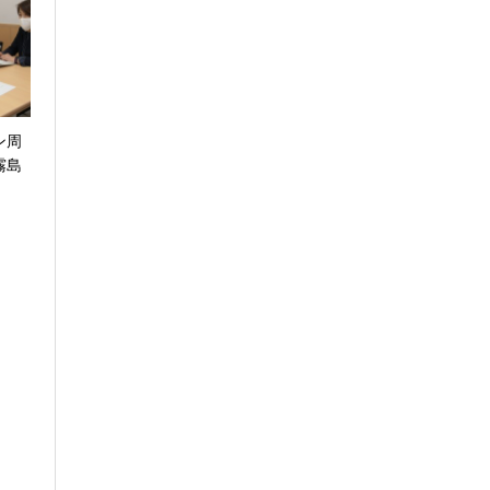
ン周
霧島