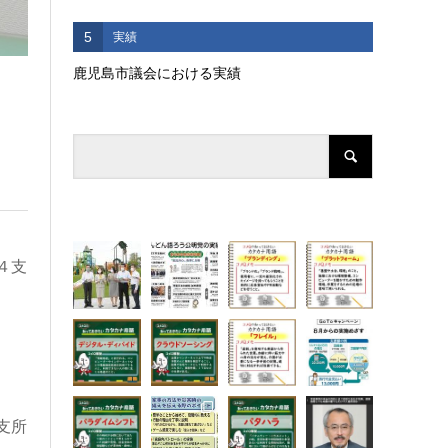
5
実績
鹿児島市議会における実績
４支
支所