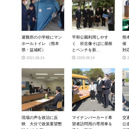
避難所の小学校にマン
平和公園利用しやす
熊
ホールトイレ （熊本
く 祈念像そばに屋根
催
県・益城町）
とベンチを新...
対応
2021.06.24
2020.08.19
現場の声を政治に反
マイナンバーカード希
交
映 大分で政策要望懇
望者訪問用の専用車を
公