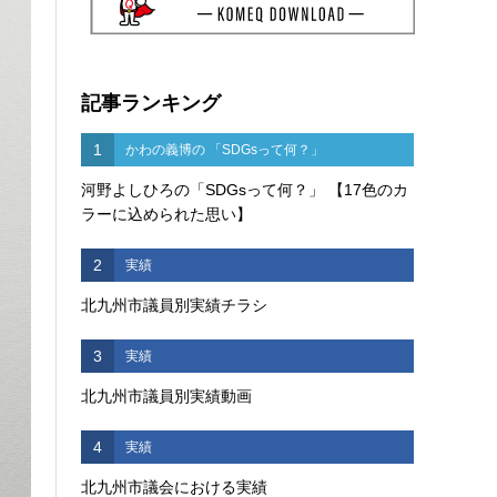
記事ランキング
1
かわの義博の 「SDGsって何？」
河野よしひろの「SDGsって何？」 【17色のカ
ラーに込められた思い】
2
実績
北九州市議員別実績チラシ
3
実績
北九州市議員別実績動画
4
実績
北九州市議会における実績