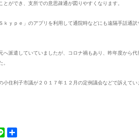
ことができ、支所での意思疎通が図りやすくなります。
Ｓｋｙｐｅ」のアプリを利用して通院時などにも遠隔手話通訳
元へ派遣していていましたが、コロナ禍もあり、昨年度から代
た。
の小住利子市議が２０１７年１２月の定例議会などで訴えてい
Line
共