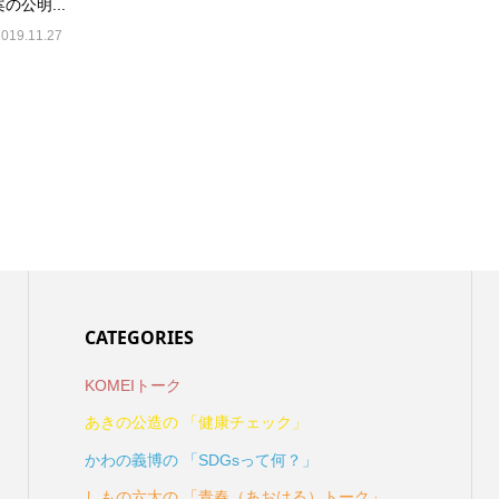
の公明...
2019.11.27
CATEGORIES
KOMEIトーク
あきの公造の 「健康チェック」
かわの義博の 「SDGsって何？」
しもの六太の 「青春（あおはる）トーク」