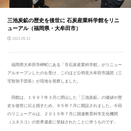
三池炭鉱の歴史を後世に 石炭産業科学館をリニ
ューアル（福岡県・大牟田市）
2021.05.12
福岡県大牟田市岬町にある「市石炭産業科学館」がリニュー
アルオープンしたのを受け、このほど公明党大牟田市議団（三
宅智加子団長）が現地を視察しました。
同館は、１９９７年３月に閉山した「三池炭鉱」の価値や歴
史を後世に伝え残すため、９５年７月に開設されました。今回
のリニューアルは、２０１５年７月に国連教育科学文化機関
（ユネスコ）の世界遺産に登録されたことに伴うものです。