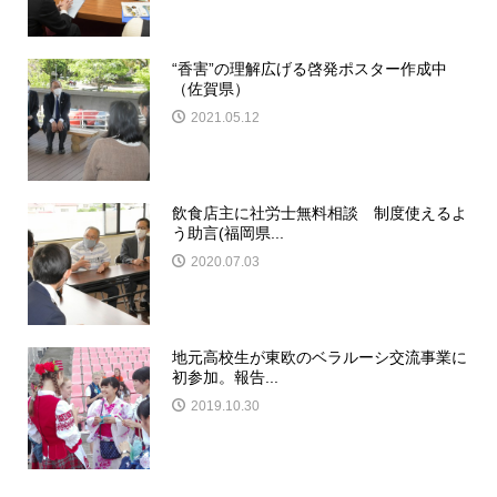
“香害”の理解広げる啓発ポスター作成中
（佐賀県）
2021.05.12
飲食店主に社労士無料相談 制度使えるよ
う助言(福岡県...
2020.07.03
地元高校生が東欧のベラルーシ交流事業に
初参加。報告...
2019.10.30