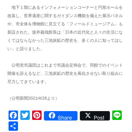
地下１階にあるインフォメーションコーナーと円形ホールを
改装し、世界遺産に関するガイダンス機能を備えた展示パネル
や、市全体を博物館に見立てる「フィールドミュージアム」も
新設された。坂井義哉館長は「日本の近代化と人々の生活にな
くてはならなかった三池炭鉱の歴史を、多くの人に知ってほし
い」と語りました。
公明党市議団はこれまで市議会定例会で、同館でのイベント
開催を訴えるなど、三池炭鉱の歴史を風化させない取り組みに
尽力してきています。
（公明新聞2021/4/28より）
Facebook
Twitter
Pinterest
Li
Share
Post
共