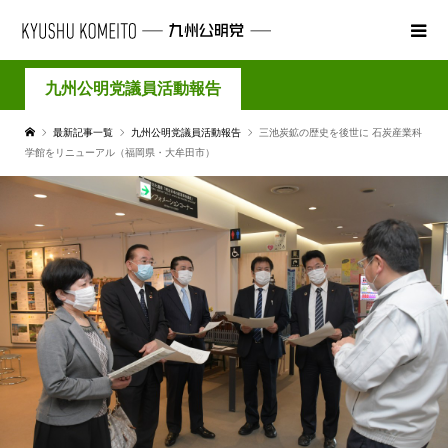
九州公明党議員活動報告
最新記事一覧
九州公明党議員活動報告
三池炭鉱の歴史を後世に 石炭産業科
学館をリニューアル（福岡県・大牟田市）