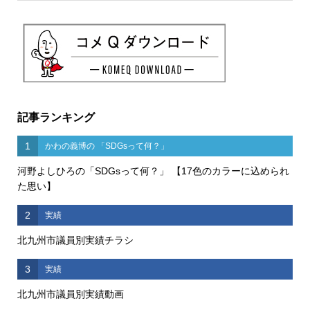
記事ランキング
1
かわの義博の 「SDGsって何？」
河野よしひろの「SDGsって何？」 【17色のカラーに込められ
た思い】
2
実績
北九州市議員別実績チラシ
3
実績
北九州市議員別実績動画