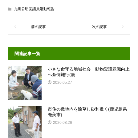
九州公明党議員活動報告
関連記事一覧
小さな命守る地域社会 動物愛護意識向上
へ条例施行(鹿...
2020.05.27
市住の敷地内を除草し砂利敷く(鹿児島県
奄美市)
2020.08.26