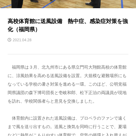
高校体育館に送風設備 熱中症、感染症対策を強
化（福岡県）
2021.04.28
福岡県は３月、北九州市にある県立門司大翔館高校の体育館
に、涼風効果を高める送風設備を設置。大規模な避難場所にも
なっている学校の暑さ対策を進める一環。このほど、公明党福
岡県議団の森下博司団長と壱岐和郎、松下正治の両議員が現地
を訪れ、学校関係者らと意見を交換しました。
体育館内に設置された送風設備は、プロペラのファンで遠く
まで風を送り出すもの。送風と換気を同時に行うことで、夏場
などに熱気がこもりやすい体育館で、空気の循環と入れ替えが