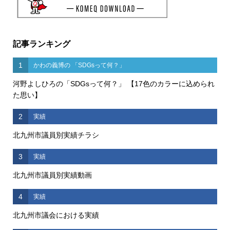
記事ランキング
1
かわの義博の 「SDGsって何？」
河野よしひろの「SDGsって何？」 【17色のカラーに込められ
た思い】
2
実績
北九州市議員別実績チラシ
3
実績
北九州市議員別実績動画
4
実績
北九州市議会における実績