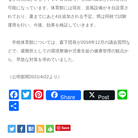
可能になっています。体育館には現在、送風設備が８台設置さ
れており、夏までにあと4台追加される予定。県は同校で試験
運用を行い、今後、効果を検証していきます。
学校体育館については、森下団長が2018年12月の議会質問な
どで、避難所としての環境整備や児童生徒の健康管理の観点か
ら、早急な対策を求めていました。
（公明新聞2021/4/22より）
Facebook
Twitter
Pinterest
Li
Share
Post
共
有
Save