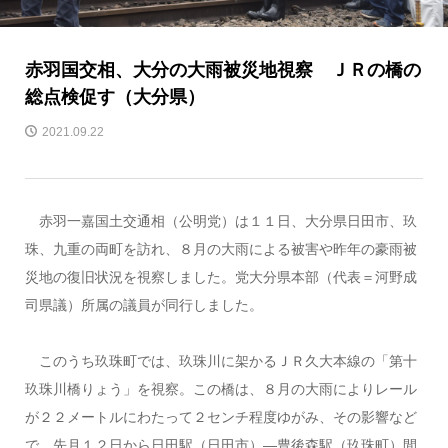
赤羽国交相、大分の大雨被災地視察 ＪＲの橋の
総点検促す（大分県）
2021.09.22
赤羽一嘉国土交通相（公明党）は１１日、大分県日田市、玖
珠、九重の両町を訪れ、８月の大雨による被害や昨年の豪雨被
災地の復旧状況を視察しました。党大分県本部（代表＝河野成
司県議）所属の議員が同行しました。
このうち玖珠町では、玖珠川に架かるＪＲ久大本線の「第十
玖珠川橋りょう」を視察。この橋は、８月の大雨によりレール
が２２メートルにわたって２センチ程度ゆがみ、その影響など
で、先月１２日から日田駅（日田市）―豊後森駅（玖珠町）間