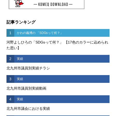
記事ランキング
1
かわの義博の 「SDGsって何？」
河野よしひろの「SDGsって何？」 【17色のカラーに込められ
た思い】
2
実績
北九州市議員別実績チラシ
3
実績
北九州市議員別実績動画
4
実績
北九州市議会における実績