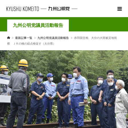
九州公明党議員活動報告
最新記事一覧
九州公明党議員活動報告
赤羽国交相、大分の大雨被災地視
察 ＪＲの橋の総点検促す（大分県）