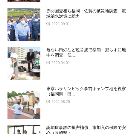
赤羽国交相ら福岡・佐賀の被災地調査 流
域治水対策に総力
2021.09.01
危ない街灯など超音波で察知 掘らずに地
中を調査 低...
2020.04.01
東京パラリンピック事前キャンプ地を視察
（福岡県・田...
2021.08.25
認知症事故の損害補償、市加入の保険で安
心（長崎県・...