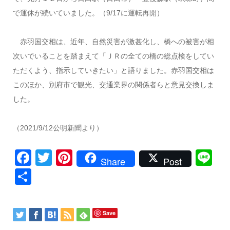
で運休が続いていました。（9/17に運転再開）
赤羽国交相は、近年、自然災害が激甚化し、橋への被害が相
次いでいることを踏まえて「ＪＲの全ての橋の総点検をしてい
ただくよう、指示していきたい」と語りました。赤羽国交相は
このほか、別府市で観光、交通業界の関係者らと意見交換しま
した。
（2021/9/12公明新聞より）
Facebook
Twitter
Pinterest
Li
Share
Post
共
有
Save