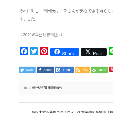
それに対し、吉田氏は「皆さんが安心できる暮らし
りました。
（2021/9/4公明新聞より）
Facebook
Twitter
Pinterest
Share
Post
Tweet
Share
Hatena
RSS
feedly
九州公明党議員活動報告
急拡大する新型コロナウィルス対策強化を要請（福