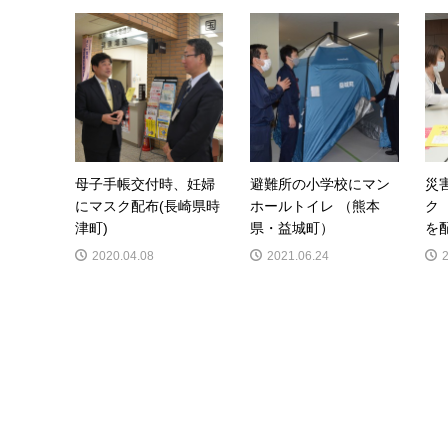
母子手帳交付時、妊婦
避難所の小学校にマン
災
にマスク配布(長崎県時
ホールトイレ （熊本
ク
津町)
県・益城町）
を配
2020.04.08
2021.06.24