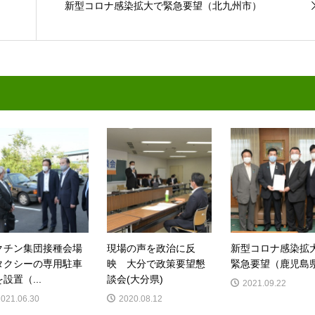
新型コロナ感染拡大で緊急要望（北九州市）
クチン集団接種会場
現場の声を政治に反
新型コロナ感染拡
タクシーの専用駐車
映 大分で政策要望懇
緊急要望（鹿児島
設置（...
談会(大分県)
2021.09.22
2021.06.30
2020.08.12