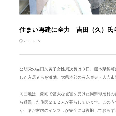
住まい再建に全力 吉田（久）氏
2021.09.15
公明党の吉田久美子女性局次長は３日、熊本県錦町
した入居者らを激励。党県本部の豊永貞夫・人吉市
同団地は、豪雨で甚大な被害を受けた同県球磨村の
ら避難した住民２１２人が暮らしています。このう
が、まだ村内のインフラが完全には復旧しておらず