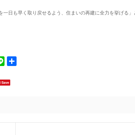
を一日も早く取り戻せるよう、住まいの再建に全力を挙げる」
Line
共
有
Save