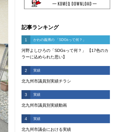
記事ランキング
1
かわの義博の 「SDGsって何？」
河野よしひろの「SDGsって何？」 【17色のカ
ラーに込められた思い】
2
実績
北九州市議員別実績チラシ
3
実績
北九州市議員別実績動画
4
実績
北九州市議会における実績