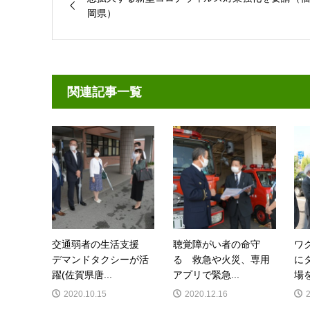
岡県）
関連記事一覧
交通弱者の生活支援
聴覚障がい者の命守
ワ
デマンドタクシーが活
る 救急や火災、専用
に
躍(佐賀県唐...
アプリで緊急...
場を
2020.10.15
2020.12.16