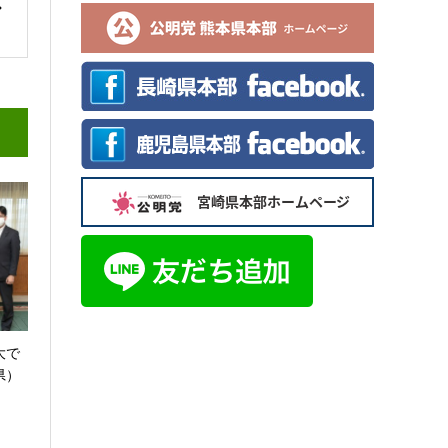
大で
県）