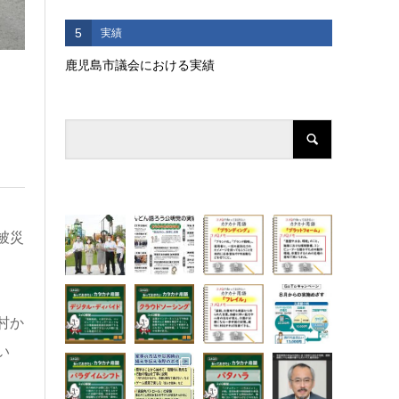
5
実績
鹿児島市議会における実績
）
被災
村か
い