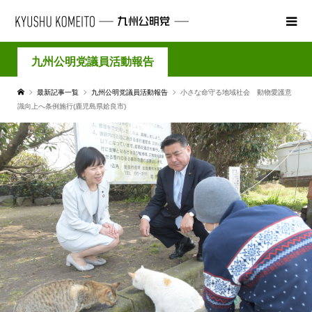
九州公明党議員活動報告
最新記事一覧
九州公明党議員活動報告
小さな命守る地域社会 動物愛護意
識向上へ条例施行(鹿児島県姶良市)