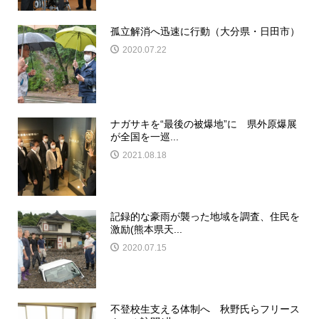
孤立解消へ迅速に行動（大分県・日田市）
2020.07.22
ナガサキを“最後の被爆地”に 県外原爆展
が全国を一巡...
2021.08.18
記録的な豪雨が襲った地域を調査、住民を
激励(熊本県天...
2020.07.15
不登校生支える体制へ 秋野氏らフリース