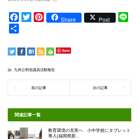
Facebook
Twitter
Pinterest
Li
Share
Post
共
有
Save
九州公明党議員活動報告
関連記事一覧
教育環境の充実へ 小中学校にタブレット
導入(福岡県那...