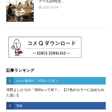
クール訪問(北...
2020.09.04
記事ランキング
1
かわの義博の 「SDGsって何？」
河野よしひろの「SDGsって何？」 【17色のカラーに込められ
た思い】
2
実績