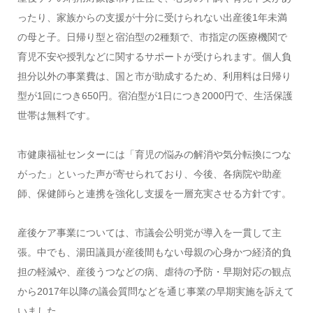
ったり、家族からの支援が十分に受けられない出産後1年未満
の母と子。日帰り型と宿泊型の2種類で、市指定の医療機関で
育児不安や授乳などに関するサポートが受けられます。個人負
担分以外の事業費は、国と市が助成するため、利用料は日帰り
型が1回につき650円。宿泊型が1日につき2000円で、生活保護
世帯は無料です。
市健康福祉センターには「育児の悩みの解消や気分転換につな
がった」といった声が寄せられており、今後、各病院や助産
師、保健師らと連携を強化し支援を一層充実させる方針です。
産後ケア事業については、市議会公明党が導入を一貫して主
張。中でも、湯田議員が産後間もない母親の心身かつ経済的負
担の軽減や、産後うつなどの病、虐待の予防・早期対応の観点
から2017年以降の議会質問などを通じ事業の早期実施を訴えて
いました。