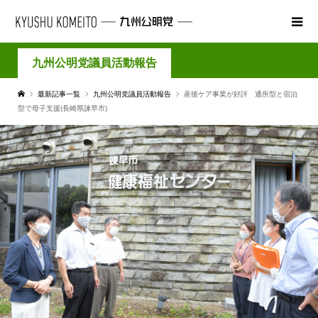
九州公明党議員活動報告
最新記事一覧
九州公明党議員活動報告
産後ケア事業が好評 通所型と宿泊
型で母子支援(長崎県諫早市)