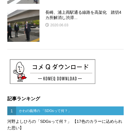
長崎、浦上両駅通る線路を高架化 踏切4
カ所解消し渋滞...
2020.06.03
記事ランキング
1
かわの義博の 「SDGsって何？」
河野よしひろの「SDGsって何？」 【17色のカラーに込められ
た思い】