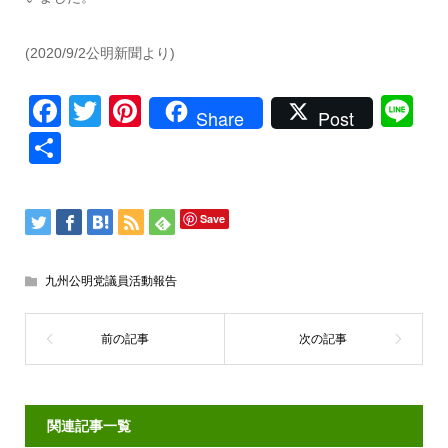
(2020/9/2公明新聞より)
Facebook
Twitter
Pinterest
Li
Share
Post
共
有
Save
九州公明党議員活動報告
関連記事一覧