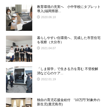
教育環境の充実へ 小中学校にタブレット
導入(福岡県那...
2020.06.10
暮らしやすい住環境へ、完成した市営住宅
を視察（大分市）
2021.04.07
「しま留学」で生きる力を育む 不登校解
消など心のケア...
2022.01.19
独自の育児応援金給付 “10万円”対象外の
新生児(鹿児島市)