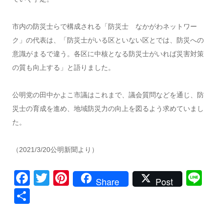
市内の防災士らで構成される「防災士 なかがわネットワー
ク」の代表は、「防災士がいる区といない区とでは、防災への
意識がまるで違う。各区に中核となる防災士がいれば災害対策
の質も向上する」と語りました。
公明党の田中かよこ市議はこれまで、議会質問などを通じ、防
災士の育成を進め、地域防災力の向上を図るよう求めていまし
た。
（2021/3/20公明新聞より）
Facebook
Twitter
Pinterest
Li
Share
Post
共
有