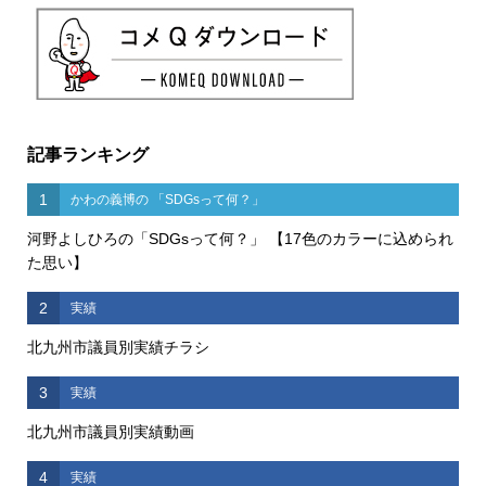
記事ランキング
1
かわの義博の 「SDGsって何？」
河野よしひろの「SDGsって何？」 【17色のカラーに込められ
た思い】
2
実績
北九州市議員別実績チラシ
3
実績
北九州市議員別実績動画
4
実績