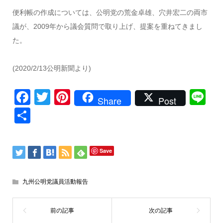
便利帳の作成については、公明党の荒金卓雄、穴井宏二の両市
議が、2009年から議会質問で取り上げ、提案を重ねてきまし
た。
(2020/2/13公明新聞より)
Facebook
Twitter
Pinterest
Li
Share
Post
共
有
Save
九州公明党議員活動報告