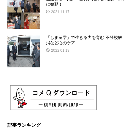
に始動！
2021.11.17
「しま留学」で生きる力を育む 不登校解
消など心のケア...
2022.01.19
記事ランキング