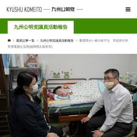
九州公明党議員活動報告
最新記事一覧
九州公明党議員活動報告
重度障がい者の命守る 市役所の非
常用電源を活用(福岡県久留米市)