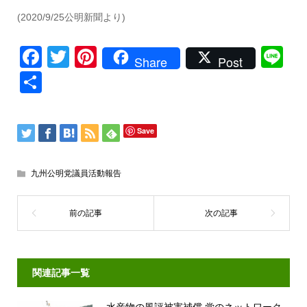
(2020/9/25公明新聞より)
Facebook
Twitter
Pinterest
Li
Share
Post
共
有
Save
九州公明党議員活動報告
関連記事一覧
水産物の風評被害補償 党のネットワーク