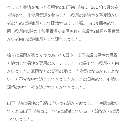
そうした実情を知った公明党の山下尚市議は、2017年9月の定
例議会で、非常用電源を整備した市役所の会議室を重度障がい
者のために避難所として開放するよう主張。市は今回初めて、
同市役所内3階の非常用電源が整備された会議室2部屋を重度障
がい者向けの避難所として運営しました。
徐々に風雨が強まりつつあった6日夕、山下市議は男性の母親
と協力して男性を専用のストレッチャーに乗せて市役所へと向
かいました。豪雨などの災害の度に、「停電になるかもしれな
い」と不安な中で過ごしてきましたが、この日初めて、心強い
環境の中で一夜を過ごすことができました。
山下市議に男性の母親は「いつも温かく励まし、一生懸命動い
てくれる山下市議には、本当に感謝している」と涙ながらに語
っていました。