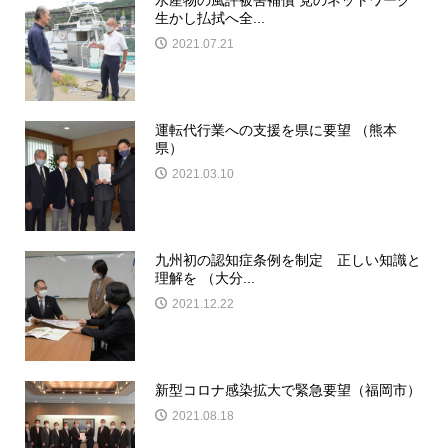
生かし払拭へ全...
2021.07.21
運転代行業への支援を県に要望 （熊本
県）
2021.03.10
九州初の認知症条例を制定 正しい知識と
理解を （大分...
2021.12.22
新型コロナ感染拡大で緊急要望（福岡市）
2021.08.18