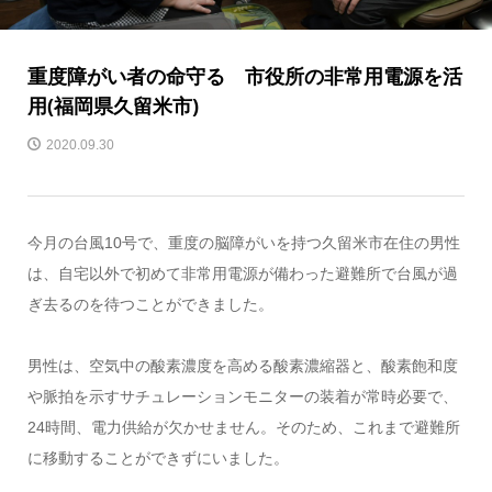
重度障がい者の命守る 市役所の非常用電源を活
用(福岡県久留米市)
2020.09.30
今月の台風10号で、重度の脳障がいを持つ久留米市在住の男性
は、自宅以外で初めて非常用電源が備わった避難所で台風が過
ぎ去るのを待つことができました。
男性は、空気中の酸素濃度を高める酸素濃縮器と、酸素飽和度
や脈拍を示すサチュレーションモニターの装着が常時必要で、
24時間、電力供給が欠かせません。そのため、これまで避難所
に移動することができずにいました。