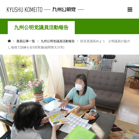
九州公明党議員活動報告
最新記事一覧
九州公明党議員活動報告
防災意識高めよう 公明議員が協力
し地域で訓練を全5回実施(福岡県大川市)