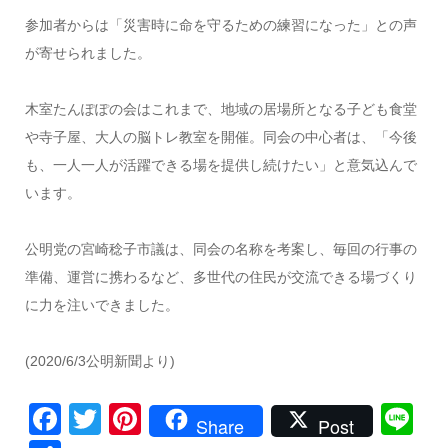
参加者からは「災害時に命を守るための練習になった」との声
が寄せられました。
木室たんぽぽの会はこれまで、地域の居場所となる子ども食堂
や寺子屋、大人の脳トレ教室を開催。同会の中心者は、「今後
も、一人一人が活躍できる場を提供し続けたい」と意気込んで
います。
公明党の宮崎稔子市議は、同会の名称を考案し、毎回の行事の
準備、運営に携わるなど、多世代の住民が交流できる場づくり
に力を注いできました。
(2020/6/3公明新聞より)
Facebook
Twitter
Pinterest
Li
Share
Post