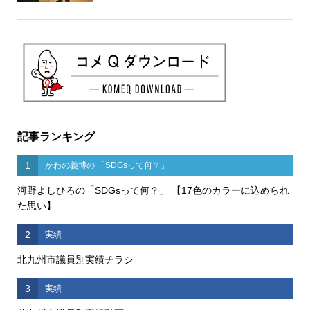
記事ランキング
1
かわの義博の 「SDGsって何？」
河野よしひろの「SDGsって何？」 【17色のカラーに込められ
た思い】
2
実績
北九州市議員別実績チラシ
3
実績