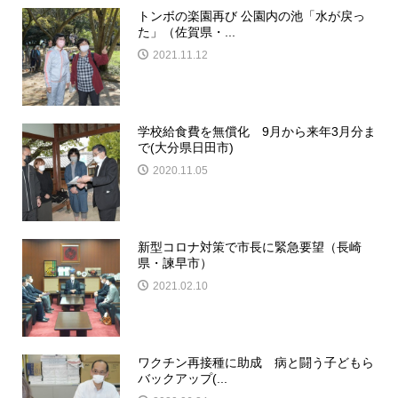
トンボの楽園再び 公園内の池「水が戻っ
た」（佐賀県・...
2021.11.12
学校給食費を無償化 9月から来年3月分ま
で(大分県日田市)
2020.11.05
新型コロナ対策で市長に緊急要望（長崎
県・諫早市）
2021.02.10
ワクチン再接種に助成 病と闘う子どもら
バックアップ(...