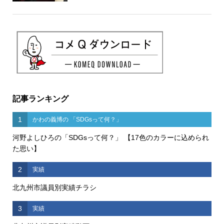
記事ランキング
1
かわの義博の 「SDGsって何？」
河野よしひろの「SDGsって何？」 【17色のカラーに込められ
た思い】
2
実績
北九州市議員別実績チラシ
3
実績