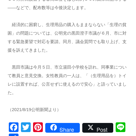
――などで、配布数等は今後決定します。
経済的に困窮し、生理用品の購入もままならない「生理の貧
困」の問題については、公明党の黒田澄子市議が６月、市に対
する緊急要望で対応を要請。同月、議会質問でも取り上げ、支
援を訴えてきました。
黒田市議は今月５日、市立湯田小学校を訪れ、同事業につい
て教員と意見交換。女性教員の一人は、「（生理用品を）トイ
レに設置すれば、公言せずに使えるので安心」と語っていまし
た。
（2021/8/19公明新聞より）
Facebook
Twitter
Pinterest
Li
Share
Post