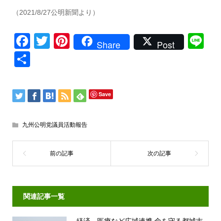
（2021/8/27公明新聞より）
Facebook
Twitter
Pinterest
Li
Share
Post
共
有
Save
九州公明党議員活動報告
関連記事一覧
経済、医療など広域連携 命を守る都城志