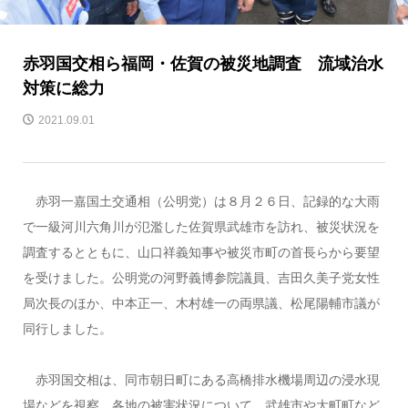
赤羽国交相ら福岡・佐賀の被災地調査 流域治水
対策に総力
2021.09.01
赤羽一嘉国土交通相（公明党）は８月２６日、記録的な大雨
で一級河川六角川が氾濫した佐賀県武雄市を訪れ、被災状況を
調査するとともに、山口祥義知事や被災市町の首長らから要望
を受けました。公明党の河野義博参院議員、吉田久美子党女性
局次長のほか、中本正一、木村雄一の両県議、松尾陽輔市議が
同行しました。
赤羽国交相は、同市朝日町にある高橋排水機場周辺の浸水現
場などを視察。各地の被害状況について、武雄市や大町町など