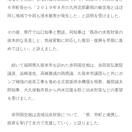
６市町長から「２０１９年８月の九州北部豪雨の被災地とほぼ
同じ地域で今回も浸水被害が発生した」と説明を受けました。
その後、県庁で山口知事と懇談。同知事は「既存の水害対策の
抜本的な見直しと、気候変動に対応した復旧・復興を早期に進
めてほしい」と訴えました。
続いて福岡県久留米市を訪れた赤羽国交相は、吉田宣弘衆院
議員、浜崎達也、高橋雅成の両県議、久留米市議団らと共にポ
ンプ補強の改良工事を進める古賀坂排水機場を視察。服部誠太
郎知事、大久保勉市長から内水氾濫を防ぐ治水対策などの要望
を受けました。
赤羽国交相は流域治水対策について、「県、市町と連携し、
政府を挙げて全力で支援していく」と語りました。