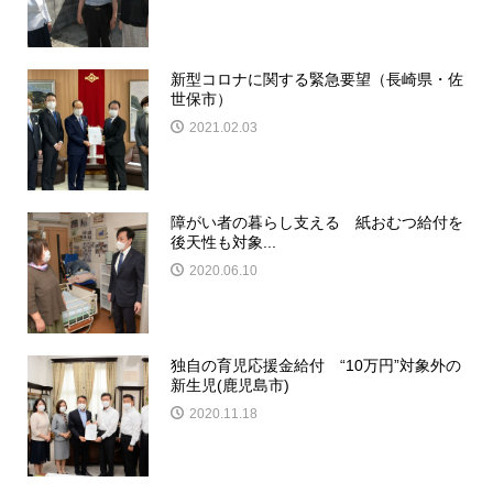
新型コロナに関する緊急要望（長崎県・佐
世保市）
2021.02.03
障がい者の暮らし支える 紙おむつ給付を
後天性も対象...
2020.06.10
独自の育児応援金給付 “10万円”対象外の
新生児(鹿児島市)
2020.11.18