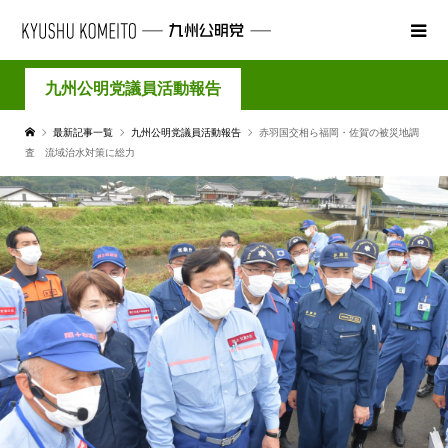
九州公明党議員活動報告
最新記事一覧
九州公明党議員活動報告
赤羽国交相ら福岡・佐賀の被災地調
査 流域治水対策に総力