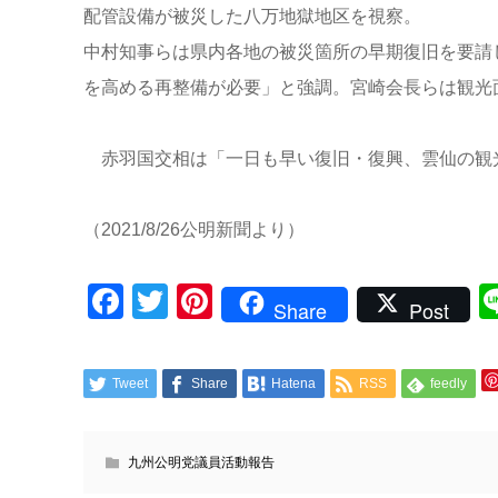
配管設備が被災した八万地獄地区を視察。
中村知事らは県内各地の被災箇所の早期復旧を要請
を高める再整備が必要」と強調。宮崎会長らは観光
赤羽国交相は「一日も早い復旧・復興、雲仙の観
（2021/8/26公明新聞より）
Facebook
Twitter
Pinterest
Share
Post
Tweet
Share
Hatena
RSS
feedly
九州公明党議員活動報告