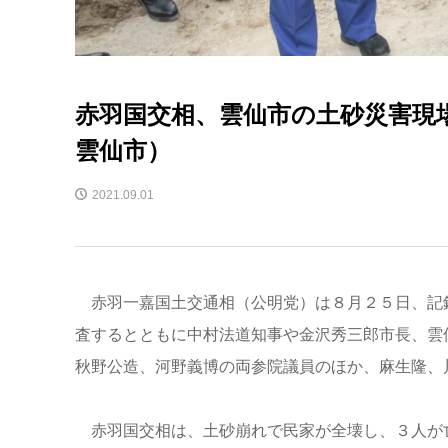
赤羽国交相、雲仙市の土砂災害現
雲仙市）
2021.09.01
赤羽一嘉国土交通相（公明党）は８月２５日、記
査するとともに中村法道知事や金沢秀三郎市長、雲
秋野公造、河野義博の両参院議員のほか、麻生隆、
赤羽国交相は、土砂崩れで民家が全壊し、３人が