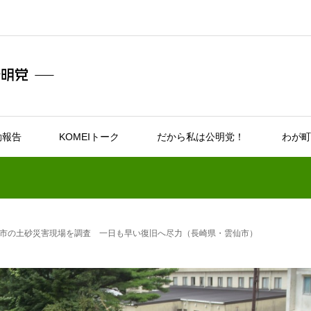
動報告
KOMEIトーク
だから私は公明党！
わが町
市の土砂災害現場を調査 一日も早い復旧へ尽力（長崎県・雲仙市）