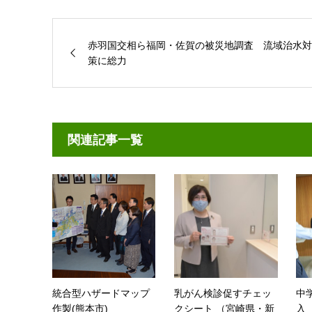
赤羽国交相ら福岡・佐賀の被災地調査 流域治水対
策に総力
関連記事一覧
統合型ハザードマップ
乳がん検診促すチェッ
中
作製(熊本市)
クシート （宮崎県・新
入