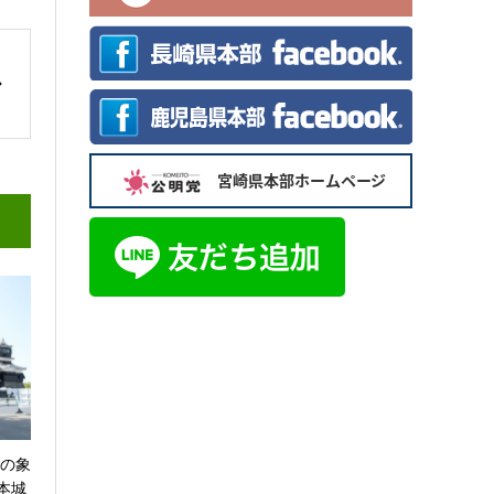
興の象
本城