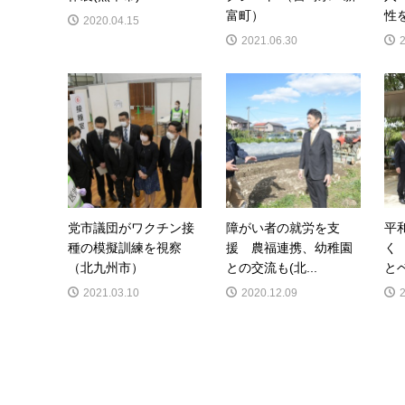
富町）
性を
2020.04.15
2021.06.30
党市議団がワクチン接
障がい者の就労を支
平
種の模擬訓練を視察
援 農福連携、幼稚園
く
（北九州市）
との交流も(北...
とベ
2021.03.10
2020.12.09