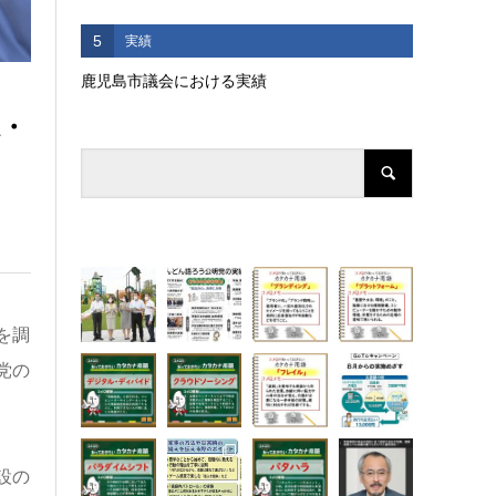
5
実績
鹿児島市議会における実績
・
を調
党の
設の