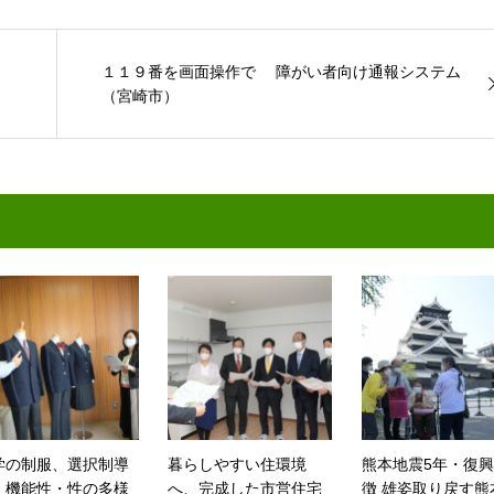
１１９番を画面操作で 障がい者向け通報システム
（宮崎市）
学の制服、選択制導
暮らしやすい住環境
熊本地震5年・復
 機能性・性の多様
へ、完成した市営住宅
徴 雄姿取り戻す熊