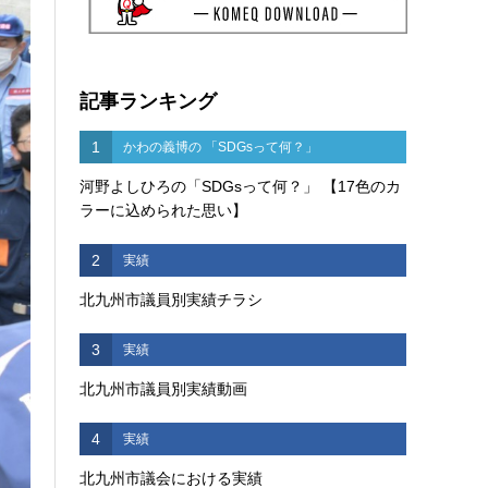
記事ランキング
1
かわの義博の 「SDGsって何？」
河野よしひろの「SDGsって何？」 【17色のカ
ラーに込められた思い】
2
実績
北九州市議員別実績チラシ
3
実績
北九州市議員別実績動画
4
実績
北九州市議会における実績