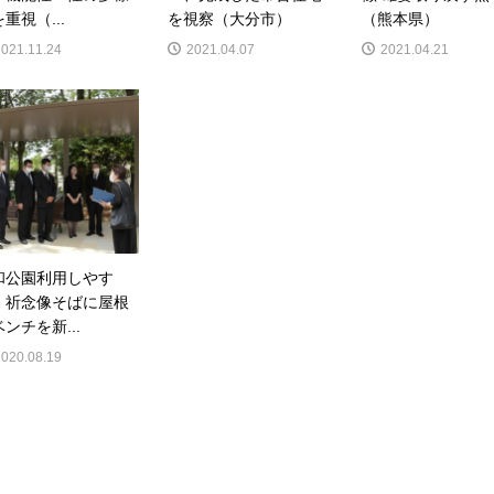
重視（...
を視察（大分市）
（熊本県）
2021.11.24
2021.04.07
2021.04.21
和公園利用しやす
 祈念像そばに屋根
ンチを新...
2020.08.19