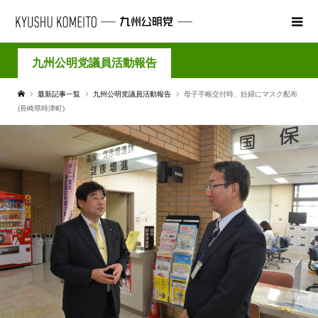
九州公明党議員活動報告
最新記事一覧
九州公明党議員活動報告
母子手帳交付時、妊婦にマスク配布
(長崎県時津町)