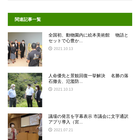
関連記事一覧
全国初、動物園内に絵本美術館 物語と
セットで心豊か...
2021.10.13
人命優先と景観回復一挙解決 名勝の落
石撤去、氾濫防...
2021.10.13
議場の発言を字幕表示 市議会に文字通訳
アプリ導入（宮...
2021.07.21