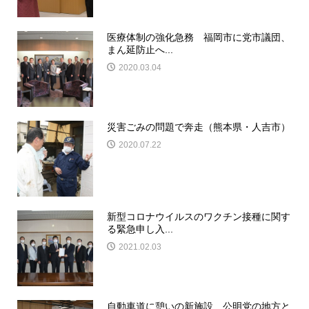
医療体制の強化急務 福岡市に党市議団、
まん延防止へ...
2020.03.04
災害ごみの問題で奔走（熊本県・人吉市）
2020.07.22
新型コロナウイルスのワクチン接種に関す
る緊急申し入...
2021.02.03
自動車道に憩いの新施設 公明党の地方と