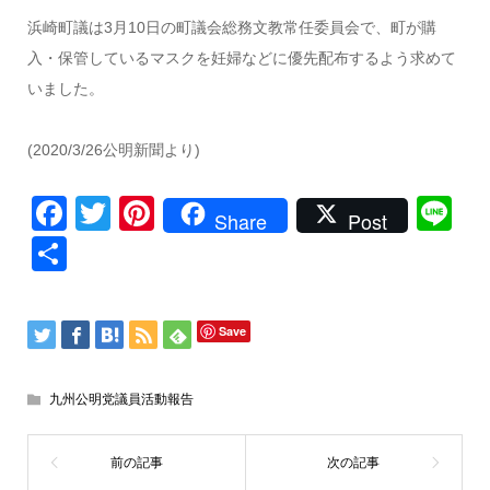
浜崎町議は3月10日の町議会総務文教常任委員会で、町が購
入・保管しているマスクを妊婦などに優先配布するよう求めて
いました。
(2020/3/26公明新聞より)
Facebook
Twitter
Pinterest
Li
Share
Post
共
有
Save
九州公明党議員活動報告