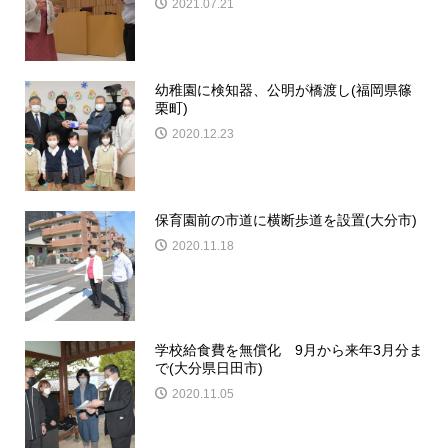
2021.07.21
幼稚園に検知器、公明が橋渡し(福岡県篠
栗町)
2020.12.23
保育園前の市道に横断歩道を設置(大分市)
2020.11.18
学校給食費を無償化 9月から来年3月分ま
で(大分県日田市)
2020.11.05