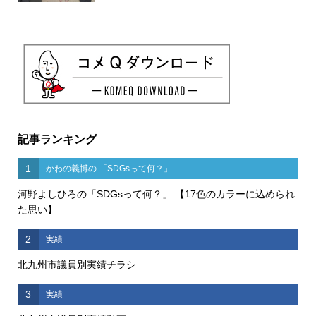
記事ランキング
1
かわの義博の 「SDGsって何？」
河野よしひろの「SDGsって何？」 【17色のカラーに込められ
た思い】
2
実績
北九州市議員別実績チラシ
3
実績