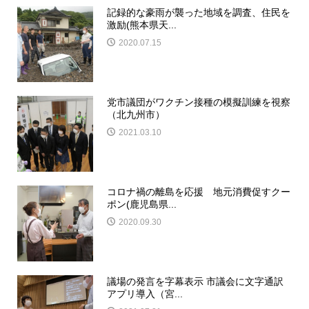
記録的な豪雨が襲った地域を調査、住民を
激励(熊本県天...
2020.07.15
党市議団がワクチン接種の模擬訓練を視察
（北九州市）
2021.03.10
コロナ禍の離島を応援 地元消費促すクー
ポン(鹿児島県...
2020.09.30
議場の発言を字幕表示 市議会に文字通訳
アプリ導入（宮...