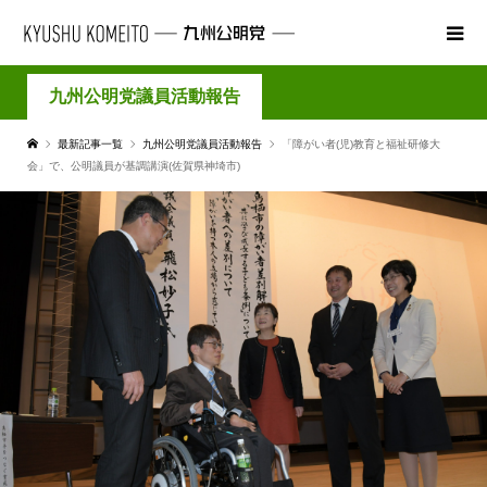
九州公明党議員活動報告
最新記事一覧
九州公明党議員活動報告
「障がい者(児)教育と福祉研修大
会」で、公明議員が基調講演(佐賀県神埼市)