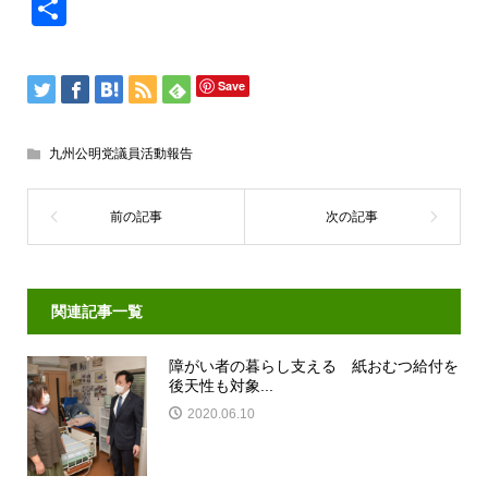
共
有
Save
九州公明党議員活動報告
関連記事一覧
障がい者の暮らし支える 紙おむつ給付を
後天性も対象...
2020.06.10