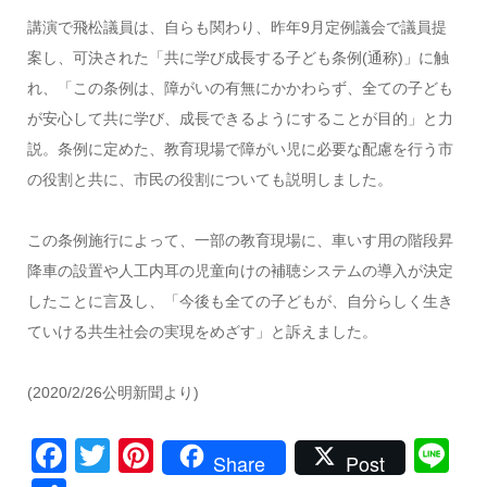
講演で飛松議員は、自らも関わり、昨年9月定例議会で議員提
案し、可決された「共に学び成長する子ども条例(通称)」に触
れ、「この条例は、障がいの有無にかかわらず、全ての子ども
が安心して共に学び、成長できるようにすることが目的」と力
説。条例に定めた、教育現場で障がい児に必要な配慮を行う市
の役割と共に、市民の役割についても説明しました。
この条例施行によって、一部の教育現場に、車いす用の階段昇
降車の設置や人工内耳の児童向けの補聴システムの導入が決定
したことに言及し、「今後も全ての子どもが、自分らしく生き
ていける共生社会の実現をめざす」と訴えました。
(2020/2/26公明新聞より)
Facebook
Twitter
Pinterest
Li
Share
Post