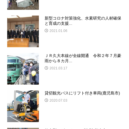
新型コロナ対策強化、水素研究の人材確保
と育成の支援...
2021.01.06
ＪＲ久大本線が全線開通 令和２年７月豪
雨から８カ月...
2021.03.17
貸切観光バスにリフト付き車両(鹿児島市)
2020.07.03