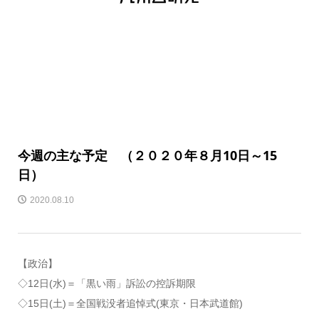
今週の主な予定 （２０２０年８月10日～15
日）
2020.08.10
【政治】
◇12日(水)＝「黒い雨」訴訟の控訴期限
◇15日(土)＝全国戦没者追悼式(東京・日本武道館)