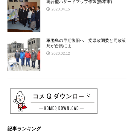
統合型ハザードマップ作製(熊本市)
2020.04.15
軍艦島の早期復旧へ 党県政調委と同政策
局が台風によ...
2020.02.12
記事ランキング