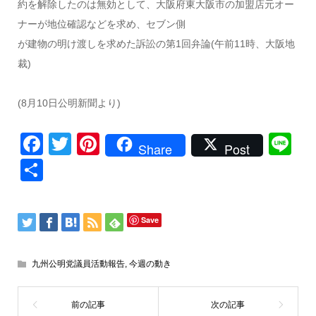
約を解除したのは無効として、大阪府東大阪市の加盟店元オー
ナーが地位確認などを求め、セブン側
が建物の明け渡しを求めた訴訟の第1回弁論(午前11時、大阪地
裁)
(8月10日公明新聞より)
Facebook
Twitter
Pinterest
Li
Share
Post
共
有
Save
九州公明党議員活動報告
,
今週の動き