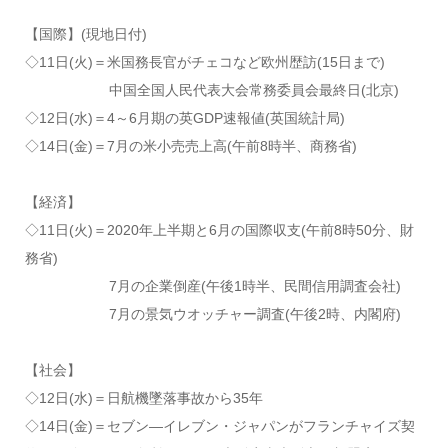
【国際】(現地日付)
◇11日(火)＝米国務長官がチェコなど欧州歴訪(15日まで)
中国全国人民代表大会常務委員会最終日(北京)
◇12日(水)＝4～6月期の英GDP速報値(英国統計局)
◇14日(金)＝7月の米小売売上高(午前8時半、商務省)
【経済】
◇11日(火)＝2020年上半期と6月の国際収支(午前8時50分、財
務省)
7月の企業倒産(午後1時半、民間信用調査会社)
7月の景気ウオッチャー調査(午後2時、内閣府)
【社会】
◇12日(水)＝日航機墜落事故から35年
◇14日(金)＝セブン―イレブン・ジャパンがフランチャイズ契