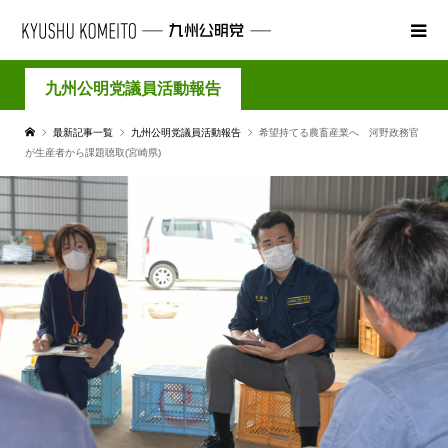
九州公明党議員活動報告
最新記事一覧
九州公明党議員活動報告
希望持てる農畜産業へ 河野政務官
が生産者から課題聴取(宮崎県)