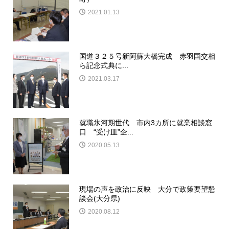
2021.01.13
国道３２５号新阿蘇大橋完成 赤羽国交相
ら記念式典に...
2021.03.17
就職氷河期世代 市内3カ所に就業相談窓
口 “受け皿”企...
2020.05.13
現場の声を政治に反映 大分で政策要望懇
談会(大分県)
2020.08.12