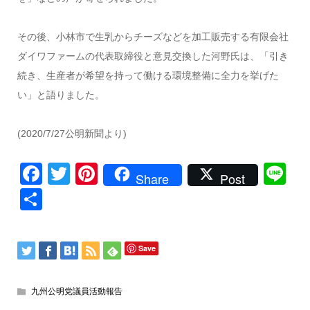
その後、小林市で生乳からチーズなどを加工販売する有限会社
ダイワファームの代表取締役と意見交換した河野氏は、「引き
続き、生産者が希望を持って働ける環境整備に全力を挙げた
い」と語りました。
(2020/7/27公明新聞より)
Facebook
Twitter
Pinterest
Li
Share
Post
共
有
Save
九州公明党議員活動報告