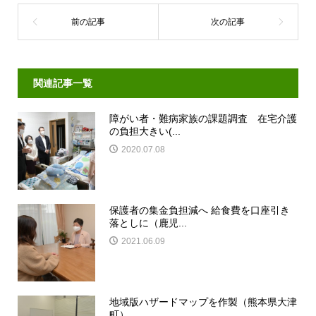
関連記事一覧
障がい者・難病家族の課題調査 在宅介護
の負担大きい(...
2020.07.08
保護者の集金負担減へ 給食費を口座引き
落としに（鹿児...
2021.06.09
地域版ハザードマップを作製（熊本県大津
町）