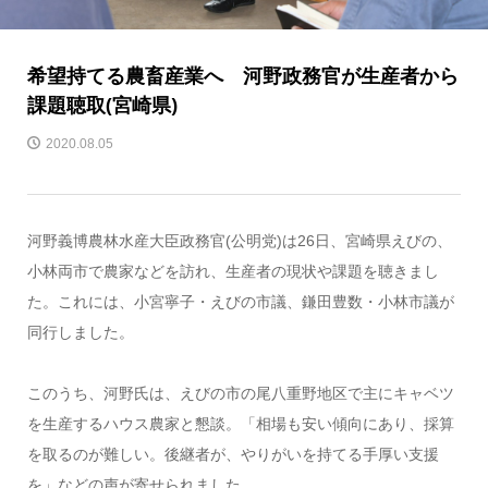
希望持てる農畜産業へ 河野政務官が生産者から
課題聴取(宮崎県)
2020.08.05
河野義博農林水産大臣政務官(公明党)は26日、宮崎県えびの、
小林両市で農家などを訪れ、生産者の現状や課題を聴きまし
た。これには、小宮寧子・えびの市議、鎌田豊数・小林市議が
同行しました。
このうち、河野氏は、えびの市の尾八重野地区で主にキャベツ
を生産するハウス農家と懇談。「相場も安い傾向にあり、採算
を取るのが難しい。後継者が、やりがいを持てる手厚い支援
を」などの声が寄せられました。