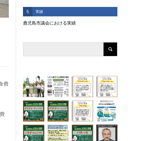
5
実績
鹿児島市議会における実績
食費
食費