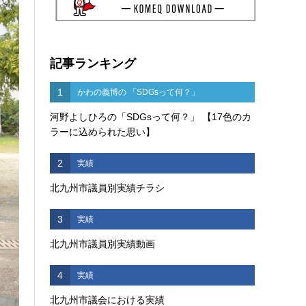
記事ランキング
1
かわの義博の 「SDGsって何？」
河野よしひろの「SDGsって何？」 【17色のカ
ラーに込められた思い】
2
実績
北九州市議員別実績チラシ
3
実績
北九州市議員別実績動画
4
実績
北九州市議会における実績