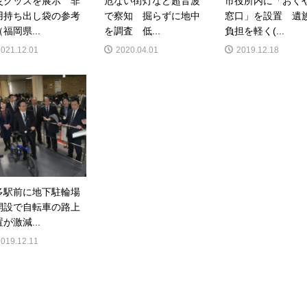
災グッズを展示 非
危ない街灯など超音波
市役所内に「おく
用持ち出し袋の参考
で察知 掘らずに地中
窓口」を設置 遺
福岡県...
を調査 低...
負担を軽く(...
2021.12.01
2020.04.01
2019.12.18
多駅前に地下駐輪場
開設で自転車の路上
が激減...
2019.12.11