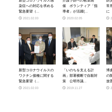
新型コロナウイルス感
介護予防への教室開
防
染症への対応を求める
催 ボランティア「指
常
緊急要望（...
導者」が活躍(...
に（
2021.02.03
2020.02.05
新型コロナウイルスの
「いのちを支える計
博
ワクチン接種に関する
画」部署横断で自殺対
の
緊急要望（...
策 公明市議...
放置
2021.02.03
2019.11.27