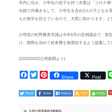
市内に住み、小学生の息子を持つ夫妻は「コロナ禍
夫婦で共働きをして、小学生を含め3人の子どもを
もが進学を控えているので、大変に助かります」と
公明党の松野勝美市議は今年6月の定例議会で、新
け、期間を決めて給食費を無償化するよう提案して
(2020/10/22公明新聞より)
Facebook
Twitter
Pinterest
Share
Post
Tweet
Share
Hatena
RSS
feedly
九州公明党議員活動報告