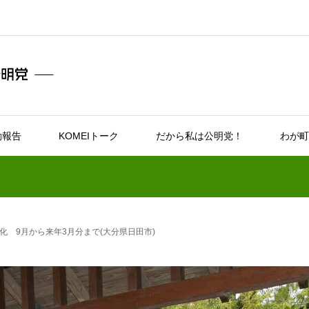
動報告
KOMEIトーク
だから私は公明党！
わが町
化 9月から来年3月分まで(大分県日田市)