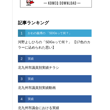
記事ランキング
1
かわの義博の 「SDGsって何？」
河野よしひろの「SDGsって何？」 【17色のカ
ラーに込められた思い】
2
実績
北九州市議員別実績チラシ
3
実績
北九州市議員別実績動画
4
実績
北九州市議会における実績