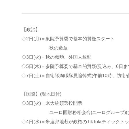
【政治】
◇2日(月)＝衆院予算委で基本的質疑スタート
秋の褒章
◇3日(火)＝秋の叙勲、外国人叙勲
◇5日(木)＝参院予算委で基本的質疑(見込み、6日ま
◇7日(土)＝自衛隊殉職隊員追悼式(午前10時、防衛省
【国際】(現地日付)
◇3日(火)＝米大統領選投開票
ユーロ圏財務相会合(ユーログループ)(ブ
◇4日(水)＝米連邦地裁が政権のTikTok(ティック