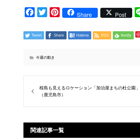
Facebook
Twitter
Pinterest
Share
Post
Tweet
Share
Hatena
RSS
feedly
今週の動き
桜島も見えるロケーション「加治屋まちの杜公園」
（鹿児島市）
関連記事一覧