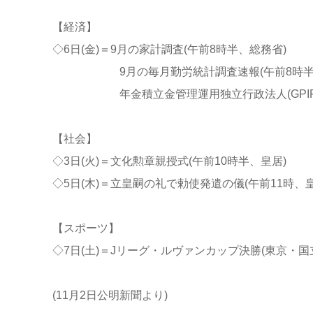
【経済】
◇6日(金)＝9月の家計調査(午前8時半、総務省)
9月の毎月勤労統計調査速報(午前8時半、
年金積立金管理運用独立行政法人(GPIF)の7
【社会】
◇3日(火)＝文化勲章親授式(午前10時半、皇居)
◇5日(木)＝立皇嗣の礼で勅使発遣の儀(午前11時、皇
【スポーツ】
◇7日(土)＝Jリーグ・ルヴァンカップ決勝(東京・国
(11月2日公明新聞より)