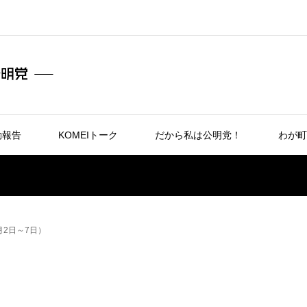
動報告
KOMEIトーク
だから私は公明党！
わが町
月2日～7日）