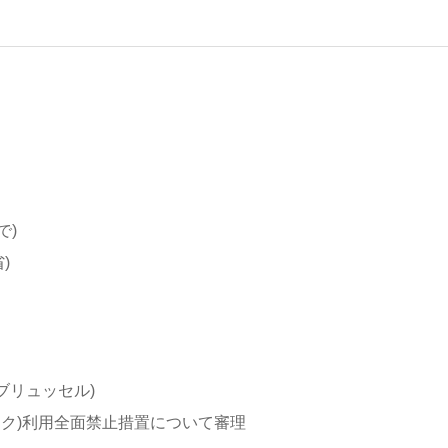
で)
)
リュッセル)
トック)利用全面禁止措置について審理