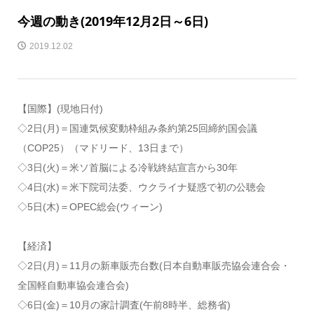
今週の動き(2019年12月2日～6日)
2019.12.02
【国際】(現地日付)
◇2日(月)＝国連気候変動枠組み条約第25回締約国会議
（COP25）（マドリード、13日まで）
◇3日(火)＝米ソ首脳による冷戦終結宣言から30年
◇4日(水)＝米下院司法委、ウクライナ疑惑で初の公聴会
◇5日(木)＝OPEC総会(ウィーン)
【経済】
◇2日(月)＝11月の新車販売台数(日本自動車販売協会連合会・
全国軽自動車協会連合会)
◇6日(金)＝10月の家計調査(午前8時半、総務省)