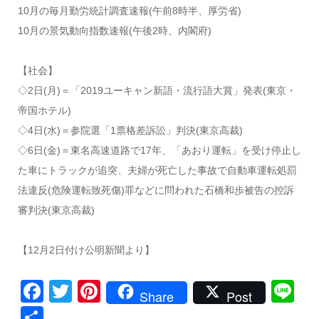
10月の毎月勤労統計調査速報(午前8時半、厚労省)
10月の景気動向指数速報(午後2時、内閣府)
【社会】
◇2日(月)＝「2019ユーキャン新語・流行語大賞」発表(東京・
帝国ホテル)
◇4日(水)＝参院選「1票格差訴訟」判決(東京高裁)
◇6日(金)＝東名高速道路で17年、「あおり運転」を受け停止し
た車にトラックが追突、夫婦が死亡した事故で自動車運転処罰
法違反(危険運転致死傷)罪などに問われた石橋和歩被告の控訴
審判決(東京高裁)
【12月2日付け公明新聞より】
Facebook
Twitter
Pinterest
Li
Share
Post
共