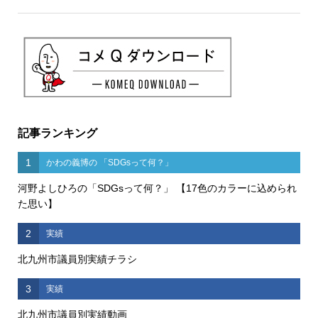
記事ランキング
1
かわの義博の 「SDGsって何？」
河野よしひろの「SDGsって何？」 【17色のカラーに込められ
た思い】
2
実績
北九州市議員別実績チラシ
3
実績
北九州市議員別実績動画