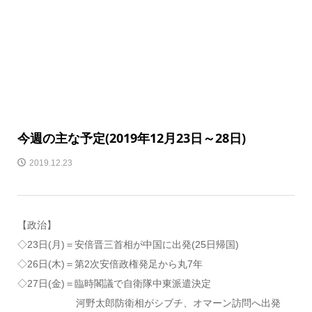
今週の主な予定(2019年12月23日～28日)
2019.12.23
【政治】
◇23日(月)＝安倍晋三首相が中国に出発(25日帰国)
◇26日(木)＝第2次安倍政権発足から丸7年
◇27日(金)＝臨時閣議で自衛隊中東派遣決定
河野太郎防衛相がシブチ、オマーン訪問へ出発