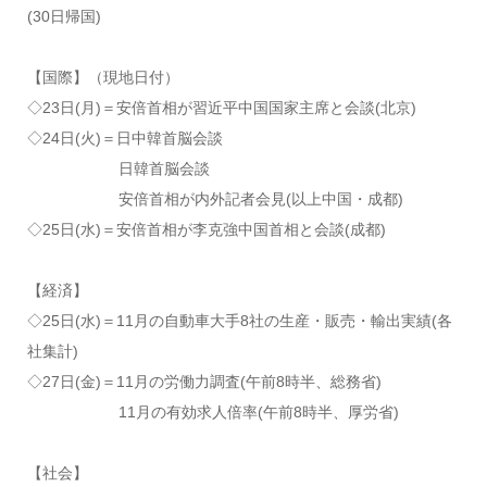
(30日帰国)
【国際】（現地日付）
◇23日(月)＝安倍首相が習近平中国国家主席と会談(北京)
◇24日(火)＝日中韓首脳会談
日韓首脳会談
安倍首相が内外記者会見(以上中国・成都)
◇25日(水)＝安倍首相が李克強中国首相と会談(成都)
【経済】
◇25日(水)＝11月の自動車大手8社の生産・販売・輸出実績(各
社集計)
◇27日(金)＝11月の労働力調査(午前8時半、総務省)
11月の有効求人倍率(午前8時半、厚労省)
【社会】