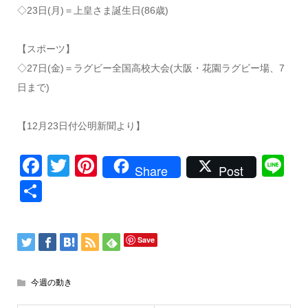
◇23日(月)＝上皇さま誕生日(86歳)
【スポーツ】
◇27日(金)＝ラグビー全国高校大会(大阪・花園ラグビー場、7
日まで)
【12月23日付公明新聞より】
Facebook
Twitter
Pinterest
Li
Share
Post
共
有
Save
今週の動き