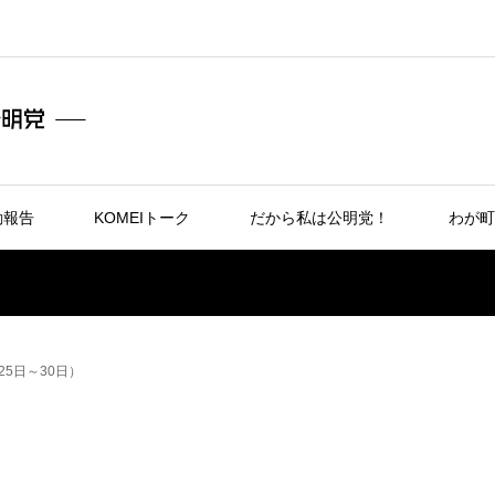
動報告
KOMEIトーク
だから私は公明党！
わが町
25日～30日）