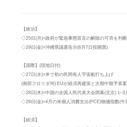
【政治】
◇25日(月)=政府が緊急事態宣言の解除の可否を判断(見
◇29日(金)=沖縄県議選告示(6月7日投開票)
【国際】(現地日付)
◇27日(水)=米で初の民間有人宇宙船打ち上げ
(南部フロリダ州) EUが経済再建策と次期中期予算
◇28日(木)=中国の全国人民代表大会閉幕(北京) 1~
◇29日(金)=4月の米個人消費支出(PCE)物価指数(
【経済】