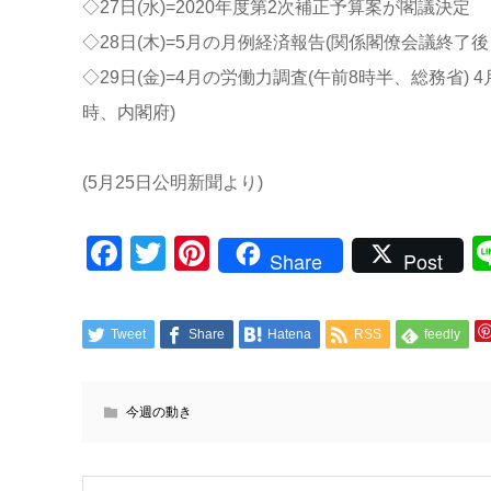
◇27日(水)=2020年度第2次補正予算案が閣議決定
◇28日(木)=5月の月例経済報告(関係閣僚会議終了
◇29日(金)=4月の労働力調査(午前8時半、総務省)
時、内閣府)
(5月25日公明新聞より)
Facebook
Twitter
Pinterest
Share
Post
Tweet
Share
Hatena
RSS
feedly
今週の動き