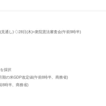
通し) ◇28日(木)=衆院憲法審査会(午前9時半)
案を採択
3月期の米GDP改定値(午前8時半、商務省)
午前8時半、商務省)