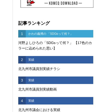
記事ランキング
1
かわの義博の 「SDGsって何？」
河野よしひろの「SDGsって何？」 【17色のカ
ラーに込められた思い】
2
実績
北九州市議員別実績チラシ
3
実績
北九州市議員別実績動画
4
実績
北九州市議会における実績