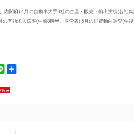
後、内閣府) 4月の自動車大手8社の生産・販売・輸出実績(各社集
 4月の有効求人倍率(午前8時半、厚労省) 5月の消費動向調査(午後
Line
共
有
Save