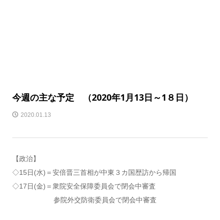
今週の主な予定 （2020年1月13日～1８日）
2020.01.13
【政治】
◇15日(水)＝安倍晋三首相が中東３カ国歴訪から帰国
◇17日(金)＝衆院安全保障委員会で閉会中審査
参院外交防衛委員会で閉会中審査