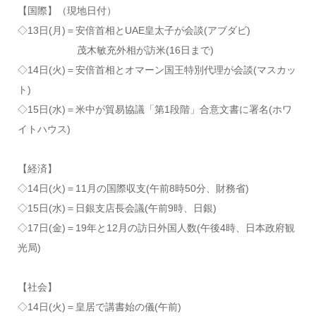
【国際】（現地日付）
◇13日(月)＝安倍首相とUAE皇太子が会談(アブダビ)
茂木敏充外相が訪米(16日まで)
◇14日(火)＝安倍首相とオマーン国王特別代理が会談(マスカッ
ト)
◇15日(水)＝米中が貿易協議「第1段階」合意文書に署名(ホワ
イトハウス)
【経済】
◇14日(火)＝11月の国際収支(午前8時50分、財務省)
◇15日(水)＝日銀支店長会議(午前9時、日銀)
◇17日(金)＝19年と12月の訪日外国人数(午後4時、日本政府観
光局)
【社会】
◇14日(火)＝皇居で講書始の儀(午前)