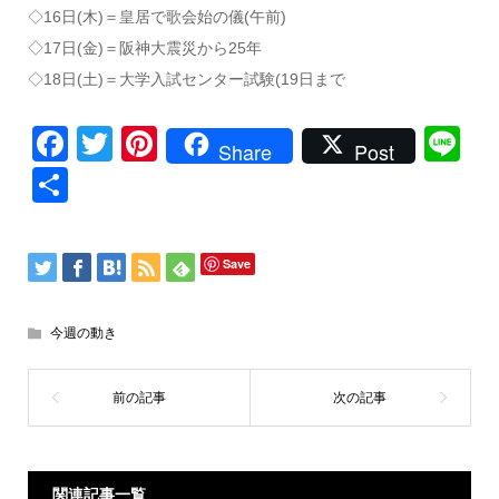
◇16日(木)＝皇居で歌会始の儀(午前)
◇17日(金)＝阪神大震災から25年
◇18日(土)＝大学入試センター試験(19日まで
Facebook
Twitter
Pinterest
Li
Share
Post
共
有
Save
今週の動き
関連記事一覧