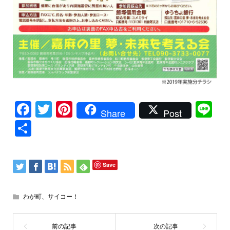
Facebook
Twitter
Pinterest
Li
Share
Post
共
有
Save
わが町、サイコー！