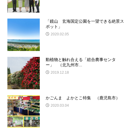
「鏡山 玄海国定公園を一望できる絶景ス
ポット」
2020.02.05
動植物と触れ合える「総合農事センタ
ー」 （北九州市...
2019.12.18
かごんま よかとこ特集 （鹿児島市）
2020.03.04