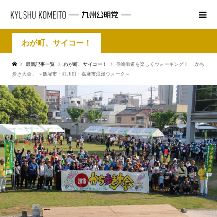
わが町、サイコー！
最新記事一覧
わが町、サイコー！
長崎街道を楽しくウォーキング！ 「かち
歩き大会」 ～飯塚市・桂川町・嘉麻市浪漫ウォーク～