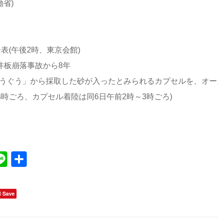
働省)
表(午後2時、東京会館)
天井板崩落事故から8年
ゅうぐう」から採取した砂が入ったとみられるカプセルを、オー
時ごろ、カプセル着陸は同6日午前2時～3時ごろ)
Line
共
有
Save