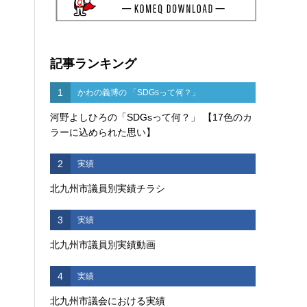
記事ランキング
1
かわの義博の 「SDGsって何？」
河野よしひろの「SDGsって何？」 【17色のカ
ラーに込められた思い】
2
実績
北九州市議員別実績チラシ
3
実績
北九州市議員別実績動画
4
実績
北九州市議会における実績