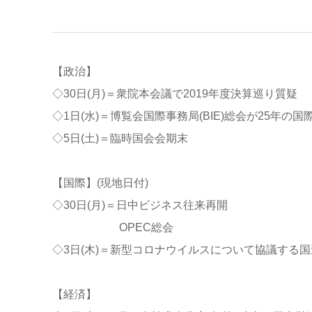
【政治】
◇30日(月)＝衆院本会議で2019年度決算巡り質疑
◇1日(水)＝博覧会国際事務局(BIE)総会が25年の
◇5日(土)＝臨時国会会期末
【国際】(現地日付)
◇30日(月)＝日中ビジネス往来再開
OPEC総会
◇3日(木)＝新型コロナウイルスについて協議する国
【経済】