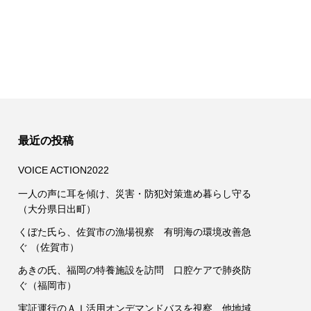
最近の投稿
VOICE ACTION2022
一人の声に耳を傾け、災害・防犯対策進め暮らし守る
（大分県日出町）
くぼた氏ら、佐賀市の漁場視察 有明海の環境改善急
ぐ （佐賀市）
あきの氏、福岡の特養施設を訪問 口腔ケアで肺炎防
ぐ（福岡市）
実証運行のＡＩ活用オンデマンドバスを視察、他地域