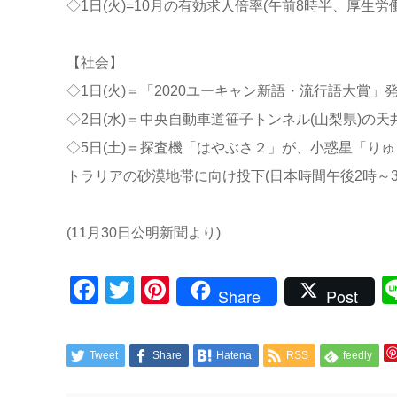
◇1日(火)=10月の有効求人倍率(午前8時半、厚生労
【社会】
◇1日(火)＝「2020ユーキャン新語・流行語大賞」発
◇2日(水)＝中央自動車道笹子トンネル(山梨県)の
◇5日(土)＝探査機「はやぶさ２」が、小惑星「り
トラリアの砂漠地帯に向け投下(日本時間午後2時～3
(11月30日公明新聞より)
Facebook
Twitter
Pinterest
Share
Post
Tweet
Share
Hatena
RSS
feedly