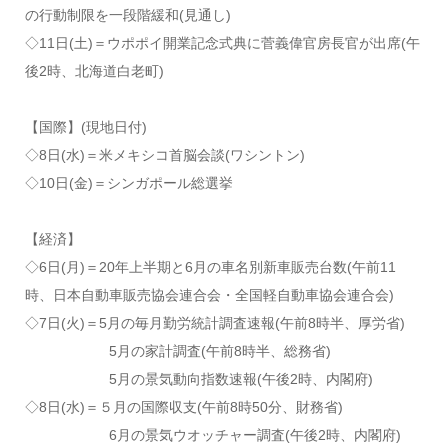
の行動制限を一段階緩和(見通し)
◇11日(土)＝ウポポイ開業記念式典に菅義偉官房長官が出席(午
後2時、北海道白老町)
【国際】(現地日付)
◇8日(水)＝米メキシコ首脳会談(ワシントン)
◇10日(金)＝シンガポール総選挙
【経済】
◇6日(月)＝20年上半期と6月の車名別新車販売台数(午前11
時、日本自動車販売協会連合会・全国軽自動車協会連合会)
◇7日(火)＝5月の毎月勤労統計調査速報(午前8時半、厚労省)
5月の家計調査(午前8時半、総務省)
5月の景気動向指数速報(午後2時、内閣府)
◇8日(水)＝５月の国際収支(午前8時50分、財務省)
6月の景気ウオッチャー調査(午後2時、内閣府)