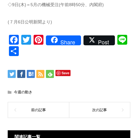
◇9日(木)＝5月の機械受注(午前8時50分、内閣府)
(７月6日公明新聞より)
Facebook
Twitter
Pinterest
Li
Share
Post
共
有
Save
今週の動き
関連記事一覧