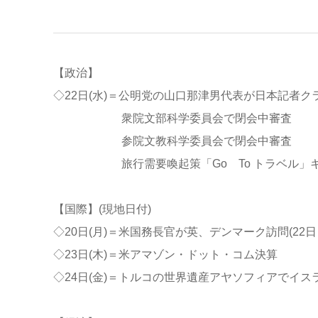
【政治】
◇22日(水)＝公明党の山口那津男代表が日本記者クラ
衆院文部科学委員会で閉会中審査
参院文教科学委員会で閉会中審査
旅行需要喚起策「Go To トラベル」キ
【国際】(現地日付)
◇20日(月)＝米国務長官が英、デンマーク訪問(22日
◇23日(木)＝米アマゾン・ドット・コム決算
◇24日(金)＝トルコの世界遺産アヤソフィアでイス