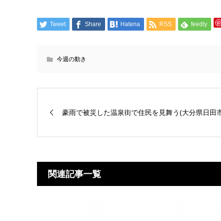
Tweet
Share
Hatena
RSS
feedly
今週の動き
豪雨で被災した温泉街で住民を見舞う(大分県日田市
関連記事一覧