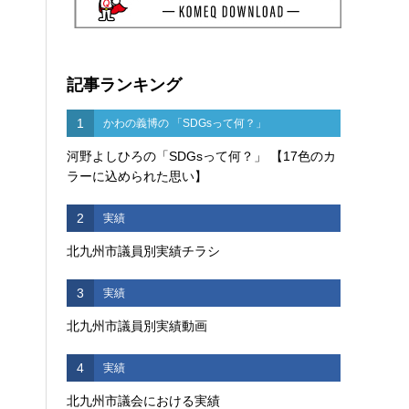
記事ランキング
1
かわの義博の 「SDGsって何？」
河野よしひろの「SDGsって何？」 【17色のカ
ラーに込められた思い】
2
実績
北九州市議員別実績チラシ
3
実績
北九州市議員別実績動画
4
実績
北九州市議会における実績