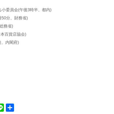
る小委員会(午後3時半、都内)
0分、財務省)
総務省)
百貨店協会)
後、内閣府)
Line
共