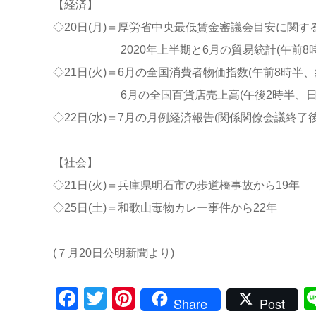
【経済】
◇20日(月)＝厚労省中央最低賃金審議会目安に関す
2020年上半期と6月の貿易統計(午前8時5
◇21日(火)＝6月の全国消費者物価指数(午前8時半、
6月の全国百貨店売上高(午後2時半、日本
◇22日(水)＝7月の月例経済報告(関係閣僚会議終了
【社会】
◇21日(火)＝兵庫県明石市の歩道橋事故から19年
◇25日(土)＝和歌山毒物カレー事件から22年
(７月20日公明新聞より)
Facebook
Twitter
Pinterest
Share
Post