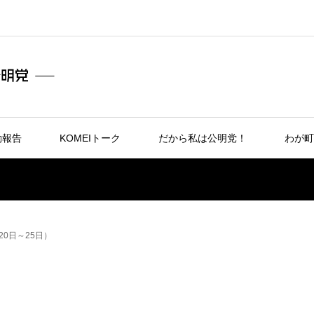
動報告
KOMEIトーク
だから私は公明党！
わが町
20日～25日）