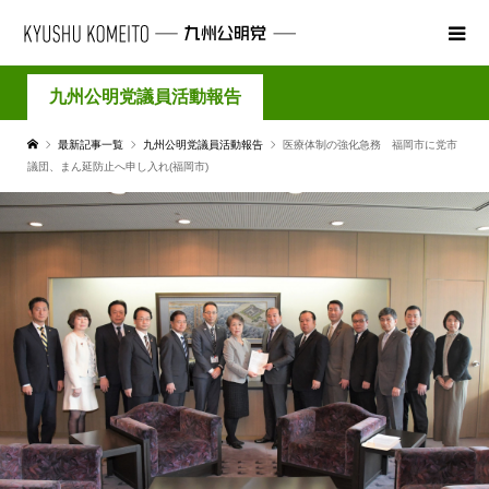
九州公明党議員活動報告
最新記事一覧
九州公明党議員活動報告
医療体制の強化急務 福岡市に党市
議団、まん延防止へ申し入れ(福岡市)