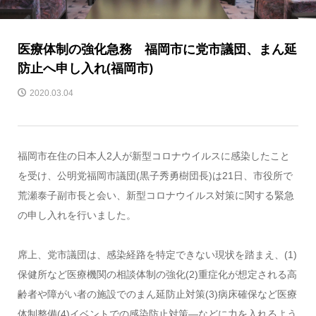
医療体制の強化急務 福岡市に党市議団、まん延
防止へ申し入れ(福岡市)
2020.03.04
福岡市在住の日本人2人が新型コロナウイルスに感染したこと
を受け、公明党福岡市議団(黒子秀勇樹団長)は21日、市役所で
荒瀬泰子副市長と会い、新型コロナウイルス対策に関する緊急
の申し入れを行いました。
席上、党市議団は、感染経路を特定できない現状を踏まえ、(1)
保健所など医療機関の相談体制の強化(2)重症化が想定される高
齢者や障がい者の施設でのまん延防止対策(3)病床確保など医療
体制整備(4)イベントでの感染防止対策―などに力を入れるよう