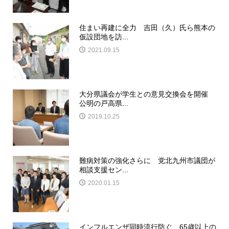
住まい再建に全力 吉田（久）氏ら熊本の
仮設団地を訪...
2021.09.15
大分県議会が学生との意見交換会を開催
公明の戸高県...
2019.10.25
難病対策の強化さらに 党北九州市議団が
相談支援セン...
2020.01.15
インフルエンザ同時流行防ぐ 65歳以上の