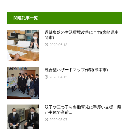
関連記事一覧
過疎集落の生活環境改善に全力(宮崎県串
間市)
2020.06.18
統合型ハザードマップ作製(熊本市)
2020.04.15
双子や三つ子ら多胎育児に手厚い支援 県
が主体で産前...
2020.05.07