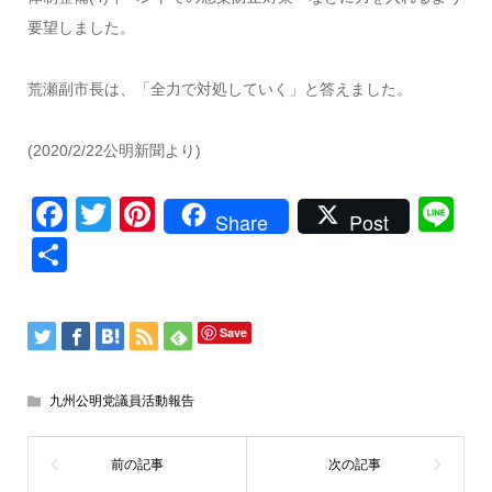
要望しました。
荒瀬副市長は、「全力で対処していく」と答えました。
(2020/2/22公明新聞より)
Facebook
Twitter
Pinterest
Li
Share
Post
共
有
Save
九州公明党議員活動報告