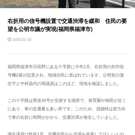
右折用の信号機設置で交通渋滞を緩和 住民の要
望を公明市議が実現(福岡県福津市)
2020.02.19
福岡県福津市日蒔野にある十字路に今年1月、右折用の矢印信
号機2基が設置され、地域住民に喜ばれています。公明党の蒲
生守と中村晶代の両議員はこのほど、現地を確認しました。
この十字路は県道30号が交差する場所で、保育園や病院が近く
にあり、車の交通量も多い所です。このため、混雑時は双方向
で車の右折に時間がかかり、交通渋滞が発生していました。
蒲生議員は昨年1月、近隣住民から渋滞を改善してほしいとの