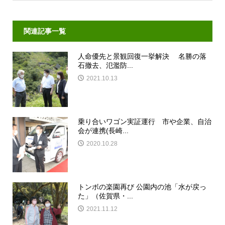
関連記事一覧
人命優先と景観回復一挙解決 名勝の落
石撤去、氾濫防...
2021.10.13
乗り合いワゴン実証運行 市や企業、自治
会が連携(長崎...
2020.10.28
トンボの楽園再び 公園内の池「水が戻っ
た」（佐賀県・...
2021.11.12