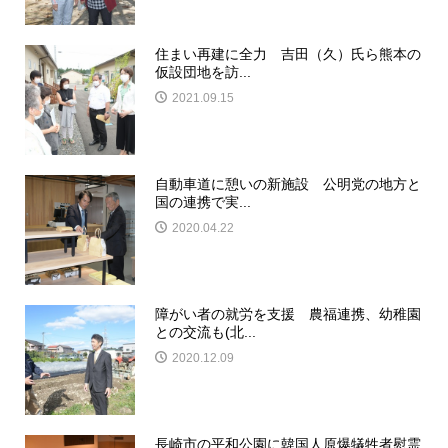
住まい再建に全力 吉田（久）氏ら熊本の
仮設団地を訪...
2021.09.15
自動車道に憩いの新施設 公明党の地方と
国の連携で実...
2020.04.22
障がい者の就労を支援 農福連携、幼稚園
との交流も(北...
2020.12.09
長崎市の平和公園に韓国人原爆犠牲者慰霊