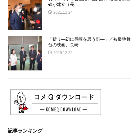
碑が建立（長...
2021.11.24
「祈り―幻に長崎を思う刻―」／被爆地舞
台の映画、長崎...
2019.12.25
記事ランキング