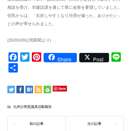
相談を受け、市建設課を通じて県に改善を要望していました。
住民からは、「右折しやすくなり渋滞が減った。ありがたい」
との声が寄せられました。
(2020/2/8公明新聞より)
Facebook
Twitter
Pinterest
Li
Share
Post
共
有
Save
九州公明党議員活動報告