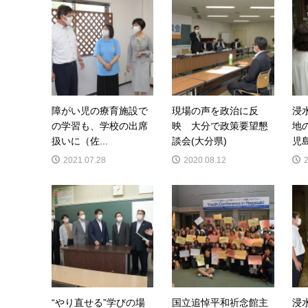
障がい児の療育施設で
現場の声を政治に反
浸
の学習も、学校の出席
映 大分で政策要望懇
地
扱いに（佐...
談会(大分県)
児
2021.07.28
2020.08.12
“やり直せる”学びの場
国立追悼平和祈念館主
浸