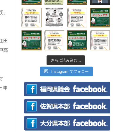
渓」
江田
戸高
さらに読み込む...
Instagram でフォロー
対
と申