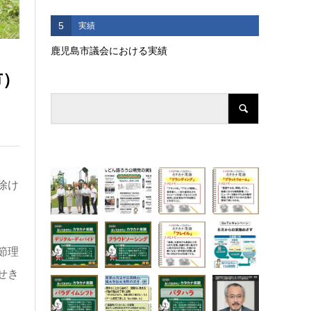
5
実績
鹿児島市議会における実績
市）
除け
節理
せき