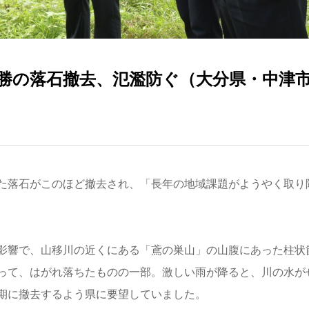
勝の落石撤去、氾濫防ぐ（大分県・中津
た落石がこのほど撤去され、「長年の地域課題がようやく取り
影響で、山移川の近くにある「鳶の巣山」の山腹にあった柱状
って、はがれ落ちたものの一部。激しい雨が降ると、川の水が
期に撤去するよう県に要望していました。