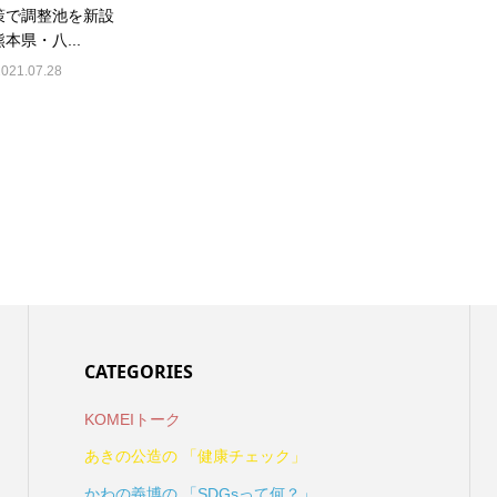
策で調整池を新設
本県・八...
2021.07.28
CATEGORIES
KOMEIトーク
あきの公造の 「健康チェック」
かわの義博の 「SDGsって何？」