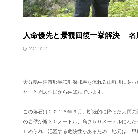
人命優先と景観回復一挙解決 名
2021.10.13
大分県中津市耶馬渓町深耶馬を流れる山移川にあっ
た」と周辺住民から喜ばれています。
この落石は２０１６年６月、断続的に降った大雨の
の岩壁が幅３０メートル、高さ５０メートルにわた
止められ、氾濫する危険性があるため、地元は、早