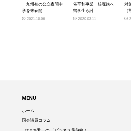
九州初の公立夜間中
催平和事業 核廃絶へ
対
学を来春開...
留学生ら討...
（熊
2021.10.06
2020.03.11
MENU
ホーム
国会議員コラム
はまち雅一の 「ビジネス最前線！」