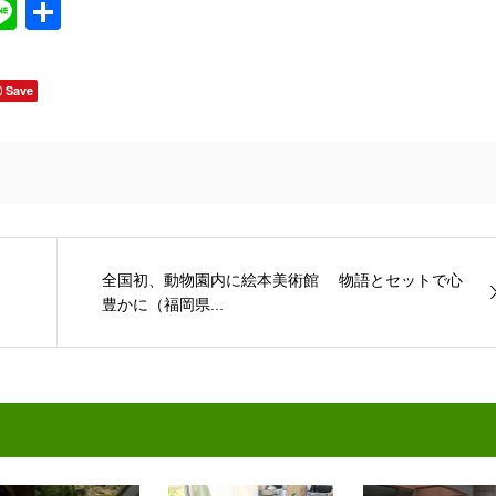
Line
共
有
Save
全国初、動物園内に絵本美術館 物語とセットで心
豊かに（福岡県...