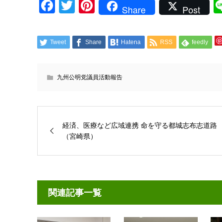
Facebook
Twitter
Pinterest
Share
Post
Tweet
Share
Hatena
RSS
feedly
九州公明党議員活動報告
経済、医療など広域連携 命を守る都城志布志道路
（宮崎県）
関連記事一覧