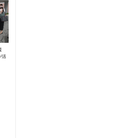
支援
が活