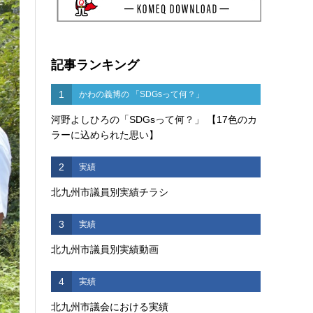
記事ランキング
1
かわの義博の 「SDGsって何？」
河野よしひろの「SDGsって何？」 【17色のカ
ラーに込められた思い】
2
実績
北九州市議員別実績チラシ
3
実績
北九州市議員別実績動画
4
実績
北九州市議会における実績