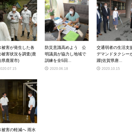
水被害が発生した各
防災意識高めよう 公
交通弱者の生活
の被害状況を調査(鹿
明議員が協力し地域で
デマンドタクシー
島県鹿屋市)
訓練を全5回...
躍(佐賀県唐...
2020.07.15
2020.06.18
2020.10.15
水被害の軽減へ 雨水