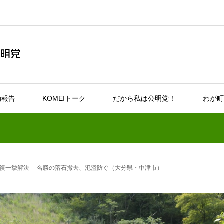
動報告
KOMEIトーク
だから私は公明党！
わが町
復一挙解決 名勝の落石撤去、氾濫防ぐ（大分県・中津市）