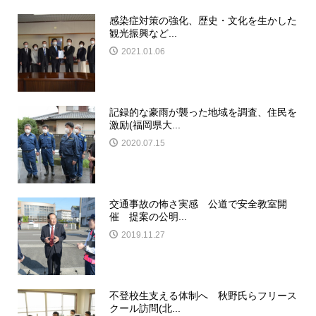
感染症対策の強化、歴史・文化を生かした
観光振興など...
2021.01.06
記録的な豪雨が襲った地域を調査、住民を
激励(福岡県大...
2020.07.15
交通事故の怖さ実感 公道で安全教室開
催 提案の公明...
2019.11.27
不登校生支える体制へ 秋野氏らフリース
クール訪問(北...