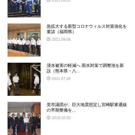
2021.09.22
急拡大する新型コロナウィルス対策強化を
要請（福岡県）
2021.09.08
浸水被害の軽減へ 雨水対策で調整池を新
設（熊本県・八...
2021.07.28
党市議団が、巨大地震想定し宮崎駅東通線
の早期整備を...
2019.10.30