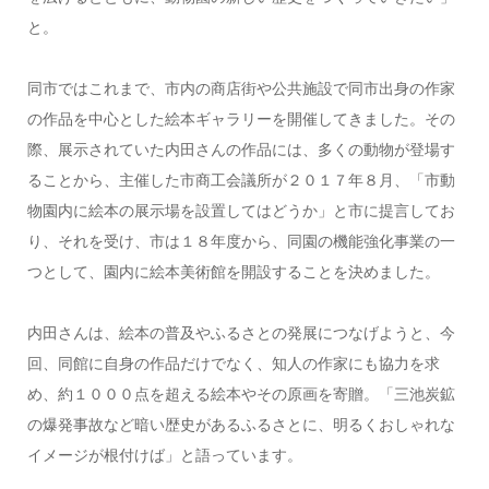
と。
同市ではこれまで、市内の商店街や公共施設で同市出身の作家
の作品を中心とした絵本ギャラリーを開催してきました。その
際、展示されていた内田さんの作品には、多くの動物が登場す
ることから、主催した市商工会議所が２０１７年８月、「市動
物園内に絵本の展示場を設置してはどうか」と市に提言してお
り、それを受け、市は１８年度から、同園の機能強化事業の一
つとして、園内に絵本美術館を開設することを決めました。
内田さんは、絵本の普及やふるさとの発展につなげようと、今
回、同館に自身の作品だけでなく、知人の作家にも協力を求
め、約１０００点を超える絵本やその原画を寄贈。「三池炭鉱
の爆発事故など暗い歴史があるふるさとに、明るくおしゃれな
イメージが根付けば」と語っています。