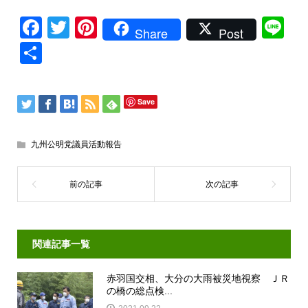
Facebook
Twitter
Pinterest
Li
Share
Post
共
有
Save
九州公明党議員活動報告
関連記事一覧
赤羽国交相、大分の大雨被災地視察 ＪＲ
の橋の総点検...