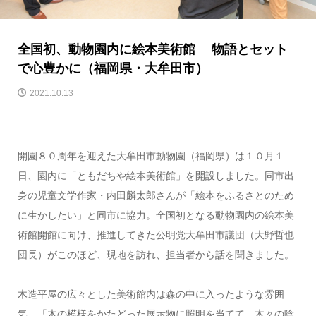
全国初、動物園内に絵本美術館 物語とセット
で心豊かに（福岡県・大牟田市）
2021.10.13
開園８０周年を迎えた大牟田市動物園（福岡県）は１０月１
日、園内に「ともだちや絵本美術館」を開設しました。同市出
身の児童文学作家・内田麟太郎さんが「絵本をふるさとのため
に生かしたい」と同市に協力。全国初となる動物園内の絵本美
術館開館に向け、推進してきた公明党大牟田市議団（大野哲也
団長）がこのほど、現地を訪れ、担当者から話を聞きました。
木造平屋の広々とした美術館内は森の中に入ったような雰囲
気。「木の模様をかたどった展示物に照明を当てて、木々の陰