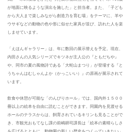
が地面に映るような演出を施した」と担当者。また、「子ども
から大人まで楽しみながら創造力を育む場」をテーマに、羊や
ウサギなどの動物の色や形に似せた家具が並び、訪れた人を楽
しませています。
「えほんギャラリー」は、年に数回の展示替えを予定。現在、
内田さんの人気シリーズでキツネが主人公の『ともだちや』
や、同市の夏の風物詩である「大蛇山まつり」が登場する『と
うちゃんはむしゃんよか（かっこいい）』の原画が展示されて
います。
飲食や休憩が可能な「のんびりホール」では、国内外１５００
冊以上の絵本を自由に読むことができます。同園内を見渡せる
ホールのテラスからは、飼育されているキリンも見ることがで
き、市観光おもてなし課の前嶋耕司課長は「絵本の素晴らしさ
を広げるとともに、動物園の新しい歴史をつくっていきたい」