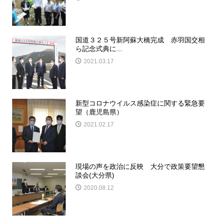
国道３２５号新阿蘇大橋完成 赤羽国交相
ら記念式典に...
2021.03.17
新型コロナウイルス感染症に関する緊急要
望（鹿児島県）
2021.02.17
現場の声を政治に反映 大分で政策要望懇
談会(大分県)
2020.08.12