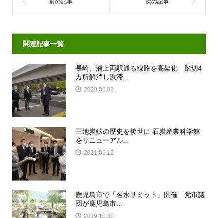
関連記事一覧
長崎、浦上両駅通る線路を高架化 踏切4
カ所解消し渋滞...
2020.06.03
三池炭鉱の歴史を後世に 石炭産業科学館
をリニューアル...
2021.05.12
鹿児島市で「名水サミット」開催 党市議
団が鹿児島市...
2019.10.30