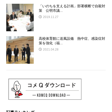
「いのちを支える計画」部署横断で自殺対
策 公明市議...
2019.11.27
高校体育館に送風設備 熱中症、感染症対
策を強化（福...
2021.04.28