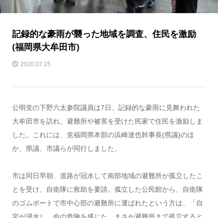
記録的な豪雨が襲った地域を調査、住民を激励
(福岡県大牟田市)
2020.07.15
公明党の下野六太参院議員は7日、記録的な豪雨に見舞われた
大牟田市を訪れ、避難所や被害を受けた民家で住民を激励しま
した。これには、党福岡県本部の浜崎達也幹事長(県議)のほ
か、県議、市議らが同行しました。
市は同日早朝、道路が冠水して南部地域の避難所が孤立したこ
とを受け、自衛隊に救助を要請。孤立した公民館から、自衛隊
のゴムボートで市中心部の避難所に運ばれたという方は、「自
宅が浸水し、命の危険を感じた。まさか避難所まで孤立すると