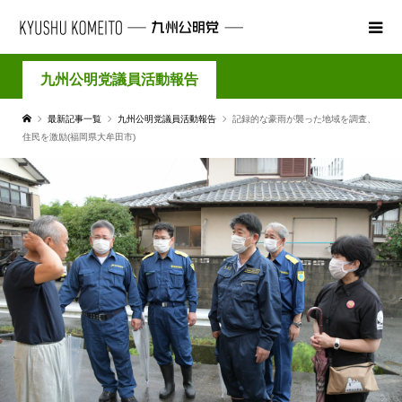
九州公明党議員活動報告
最新記事一覧
九州公明党議員活動報告
記録的な豪雨が襲った地域を調査、
住民を激励(福岡県大牟田市)