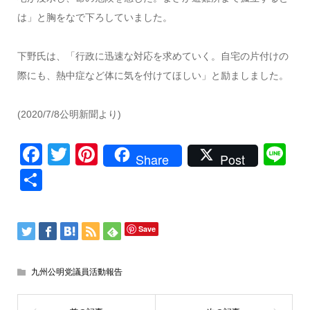
は」と胸をなで下ろしていました。
下野氏は、「行政に迅速な対応を求めていく。自宅の片付けの
際にも、熱中症など体に気を付けてほしい」と励ましました。
(2020/7/8公明新聞より)
Facebook
Twitter
Pinterest
Li
Share
Post
共
有
Save
九州公明党議員活動報告