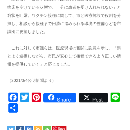
病床を空けている状態で、十分に患者を受け入れられない」と
窮状を吐露。ワクチン接種に関して、市と医療施設で役割を分
担し、相談から接種まで円滑に進められる環境の整備などを市
議団に要望しました。
これに対して市議らは、医療現場の奮闘に謝意を示し、「県
とよく連携しながら、市民が安心して接種できるよう正しい情
報を提供していく」と応じました。
（2021/3/4公明新聞より）
Facebook
Twitter
Pinterest
Li
Share
Post
共
有
Save