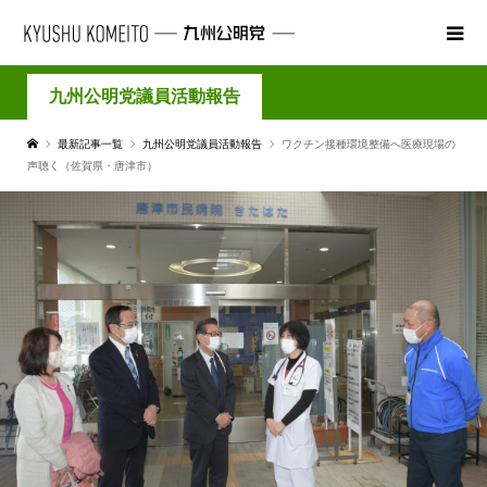
九州公明党議員活動報告
最新記事一覧
九州公明党議員活動報告
ワクチン接種環境整備へ医療現場の
声聴く（佐賀県・唐津市）