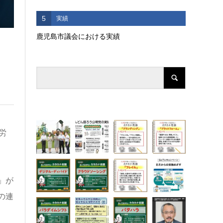
5
実績
鹿児島市議会における実績
労
」が
の連