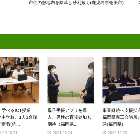
市住の敷地内を除草し砂利敷く(鹿児島県奄美市)
く学べるICT授業
母子手帳アプリを導
事業継続へ支援
小中学校、1人1台端
入、男性の育児参加も
福岡県商工会議所
定着(佐...
期待（福岡県...
談(福岡県)
2020.10.21
2021.03.24
2020.12.23