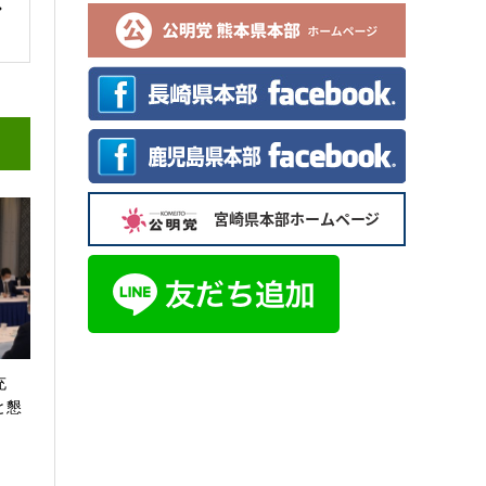
拡充
と懇