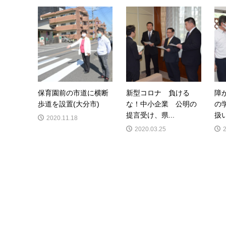
保育園前の市道に横断
新型コロナ 負ける
障
歩道を設置(大分市)
な！中小企業 公明の
の
提言受け、県...
扱い
2020.11.18
2020.03.25