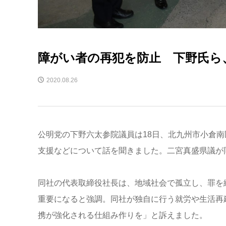
障がい者の再犯を防止 下野氏ら、
2020.08.26
公明党の下野六太参院議員は18日、北九州市小倉
支援などについて話を聞きました。二宮真盛県議が
同社の代表取締役社長は、地域社会で孤立し、罪を
重要になると強調。同社が独自に行う就労や生活再
携が強化される仕組み作りを」と訴えました。