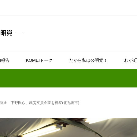
動報告
KOMEIトーク
だから私は公明党！
わが町
防止 下野氏ら、就労支援企業を視察(北九州市)