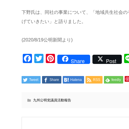
下野氏は、同社の事業について、「地域共生社会の
げていきたい」と語りました。
(2020/8/19公明新聞より)
Facebook
Twitter
Pinterest
Share
Post
Tweet
Share
Hatena
RSS
feedly
九州公明党議員活動報告