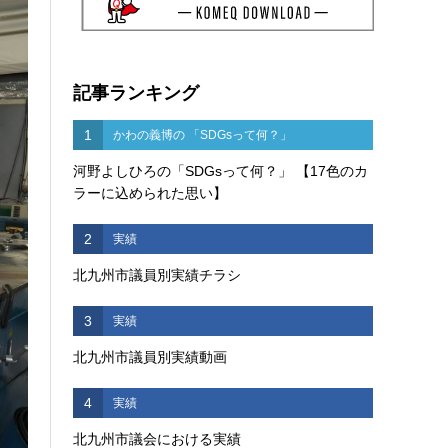
記事ランキング
1
かわの義博の 「SDGsって何？」
河野よしひろの「SDGsって何？」 【17色のカ
ラーに込められた思い】
2
実績
北九州市議員別実績チラシ
3
実績
北九州市議員別実績動画
4
実績
北九州市議会における実績