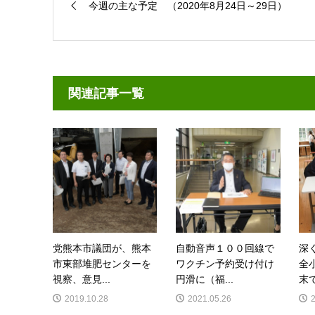
今週の主な予定 （2020年8月24日～29日）
関連記事一覧
党熊本市議団が、熊本
自動音声１００回線で
深
市東部堆肥センターを
ワクチン予約受け付け
全
視察、意見...
円滑に（福...
末で
2019.10.28
2021.05.26