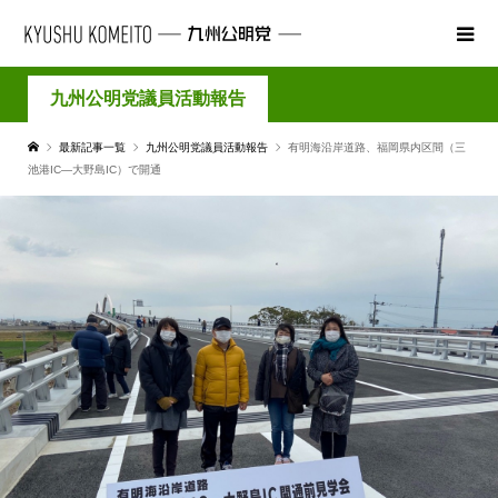
九州公明党議員活動報告
最新記事一覧
九州公明党議員活動報告
有明海沿岸道路、福岡県内区間（三
池港IC―大野島IC）で開通