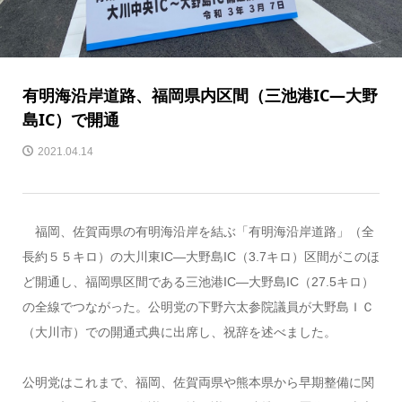
有明海沿岸道路、福岡県内区間（三池港IC―大野
島IC）で開通
2021.04.14
福岡、佐賀両県の有明海沿岸を結ぶ「有明海沿岸道路」（全
長約５５キロ）の大川東IC―大野島IC（3.7キロ）区間がこのほ
ど開通し、福岡県区間である三池港IC―大野島IC（27.5キロ）
の全線でつながった。公明党の下野六太参院議員が大野島ＩＣ
（大川市）での開通式典に出席し、祝辞を述べました。
公明党はこれまで、福岡、佐賀両県や熊本県から早期整備に関