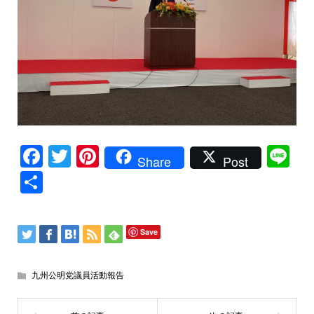
Facebook
Twitter
Pinterest
Li
Share
Post
共
有
Save
九州公明党議員活動報告