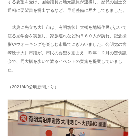
する要望を受け、国会議員と地元議員が連携し、歴代の国土交
通相に要望書を提出するなど、早期整備に尽力してきました。
式典に先立ち大川市は、有明筑後川大橋を地域住民が歩いて
渡る見学会を実施し、家族連れなど約５６０人が訪れ、記念撮
影やウオーキングを楽しむ市民でにぎわいました。公明党の宮
崎稔子大川市議が、市民の要望を踏まえ、昨年１２月の定例議
会で、同大橋を歩いて渡るイベントの実施を提案していまし
た。
（2021/4/9公明新聞より）